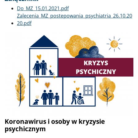
Dokument
Do_MZ_15.01.2021.pdf
Dokument
Zalecenia_MZ_postepowania_psychiatria_26.10.20
20.pdf
Poprzednie
Dalej
Koronawirus i osoby w kryzysie
psychicznym