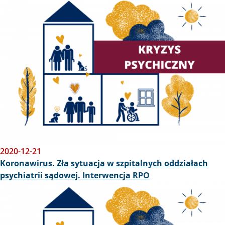
Obraz
2020-12-21
Koronawirus. Zła sytuacja w szpitalnych oddziałach
psychiatrii sądowej. Interwencja RPO
Obraz