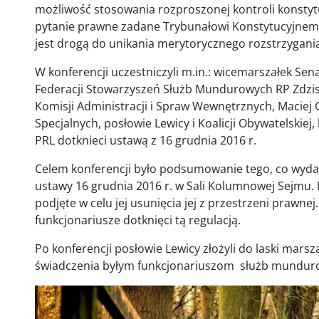
możliwość stosowania rozproszonej kontroli konstytuc
pytanie prawne zadane Trybunałowi Konstytucyjnem
jest drogą do unikania merytorycznego rozstrzygani
W konferencji uczestniczyli m.in.: wicemarszałek Se
Federacji Stowarzyszeń Służb Mundurowych RP Zdzis
Komisji Administracji i Spraw Wewnętrznych, Maciej 
Specjalnych, posłowie Lewicy i Koalicji Obywatelskie
PRL dotknieci ustawą z 16 grudnia 2016 r.
Celem konferencji było podsumowanie tego, co wydarz
ustawy 16 grudnia 2016 r. w Sali Kolumnowej Sejmu. 
podjęte w celu jej usunięcia jej z przestrzeni prawne
funkcjonariusze dotknięci tą regulacją.
Po konferencji posłowie Lewicy złożyli do laski marsz
świadczenia byłym funkcjonariuszom służb mundur