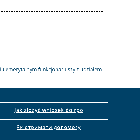
niu emerytalnym funkcjonariuszy z udziałem
Jak złożyć wniosek do rpo
Як отримати допомогу