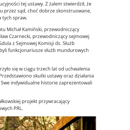
yjności tej ustawy. Z żalem stwierdził, że
u przez sąd, choć dobrze skonstruowane,
a tych spraw.
natu Michał Kamiński, przewodniczący
ław Czarnecki, przewodniczący sejmowej
Gdula z Sejmowej Komisji ds. Służb
j, byli funkcjonariusze służb mundurowych
yło się w ciągu trzech lat od uchwalenia
Przedstawiono skutki ustawy oraz działania
j. Swe indywidualne historie zaprezentowali
ałkowskiej projekt przywracający
owych PRL.