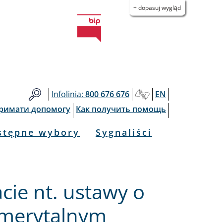
+ dopasuj wygląd
Infolinia:
800 676 676
EN
тримати допомогу
Как получить помощь
stępne wybory
Sygnaliści
cie nt. ustawy o
emerytalnym