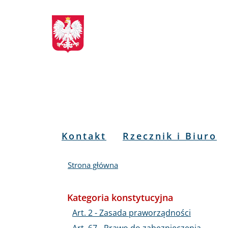
Biuletyn
Przejdź
Przejdź
Przejdź
Przejdź
do
do
to
do
Informacji
menu
treści
informacji
mapy
głównego
o
serwisu
Publicznej
kontakcie
RPO
Menu
Kontakt
Rzecznik i Biuro
PL
Strona główna
Kategoria konstytucyjna
Art. 2 - Zasada praworządności
Art. 67 - Prawo do zabezpieczenia