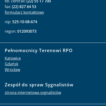
tel. centrali:
(22) 55 17 700
fax:
(22) 827 64 53
formularz kontaktowy
nip:
525-10-08-674
regon:
012093073
Pełnomocnicy Terenowi RPO
Katowice
Gdańsk
Wrocław
Zespół do spraw Sygnalistów
strona internetowa sygnalistów