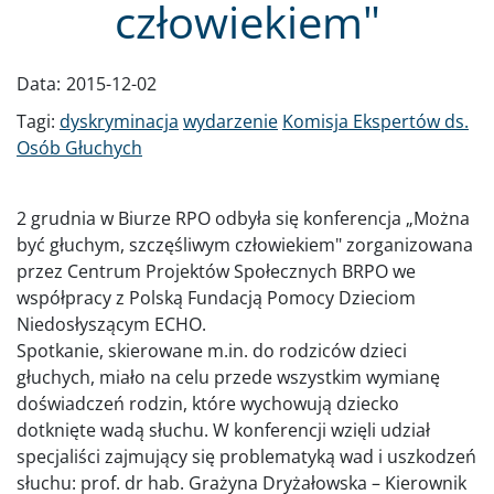
człowiekiem"
Data:
2015-12-02
Tagi:
dyskryminacja
wydarzenie
Komisja Ekspertów ds.
Osób Głuchych
2 grudnia w Biurze RPO odbyła się konferencja „Można
być głuchym, szczęśliwym człowiekiem" zorganizowana
przez Centrum Projektów Społecznych BRPO we
współpracy z Polską Fundacją Pomocy Dzieciom
Niedosłyszącym ECHO.
Spotkanie, skierowane m.in. do rodziców dzieci
głuchych, miało na celu przede wszystkim wymianę
doświadczeń rodzin, które wychowują dziecko
dotknięte wadą słuchu. W konferencji wzięli udział
specjaliści zajmujący się problematyką wad i uszkodzeń
słuchu: prof. dr hab. Grażyna Dryżałowska – Kierownik