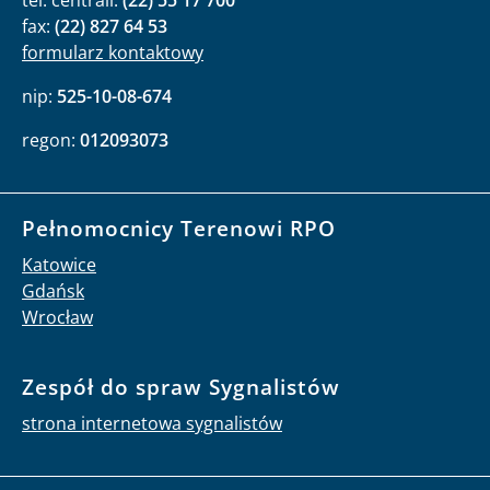
tel. centrali:
(22) 55 17 700
fax:
(22) 827 64 53
formularz kontaktowy
nip:
525-10-08-674
regon:
012093073
Pełnomocnicy Terenowi RPO
Katowice
Gdańsk
Wrocław
Zespół do spraw Sygnalistów
strona internetowa sygnalistów