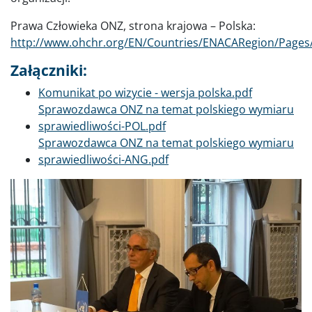
Prawa Człowieka ONZ, strona krajowa – Polska:
http://www.ohchr.org/EN/Countries/ENACARegion/Pages
Załączniki:
Dokument
Komunikat po wizycie - wersja polska.pdf
Dokument
Sprawozdawca ONZ na temat polskiego wymiaru
sprawiedliwości-POL.pdf
Dokument
Sprawozdawca ONZ na temat polskiego wymiaru
sprawiedliwości-ANG.pdf