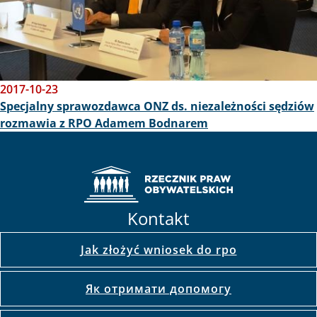
2017-10-23
Specjalny sprawozdawca ONZ ds. niezależności sędziów
rozmawia z RPO Adamem Bodnarem
Kontakt
Jak złożyć wniosek do rpo
Як отримати допомогу