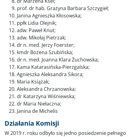
dr Marzena Ksel;
prof. dr hab. Grażyna Barbara Szczygieł;
Janina Agnieszka Kłosowska;
ppłk Lidia Olejnik;
adw. Paweł Knut;
adw. Mikołaj Pietrzak;
dr n. med. Jerzy Foerster;
kmdr Bożena Szubińska;
dr n. med. Joanna Klara Żuchowska;
Kama Katarasińska-Pierzgalska;
Agnieszka Aleksandra Sikora;
Maria Książak;
Aleksandra Chrzanowska;
dr Katarzyna Wiśniewska;
dr Maria Niełaczna;
Janina de Michelis
Działania Komisji
W 2019 r. roku odbyło się jedno posiedzenie pełnego