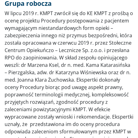
Grupa robocza
W lipcu 2019 r. KMPT zwrócił się do KE KMPT z prośbą o
ocenę projektu Procedury postępowania z pacjentem
wymagającym niestandardowych form opieki –
zabezpieczenia innego niż przymus bezpośredni, która
została opracowana w czerwcu 2019 r. przez Stołeczne
Centrum Opiekuńczo – Lecznicze Sp. z.o.o. i przesłana
RPO do zaopiniowania. W skład zespołu opiniującego
weszli: dr Marzena Ksel, dr n. med. Kama Katarasińska
– Pierzgalska, adw. dr Katarzyna Wiśniewska oraz dr n.
med. Joanna Klara Żuchowska. Ekspertki dokonały
oceny Procedury biorąc pod uwagę aspekt prawny,
poprawność terminologii medycznej, kompleksowość
przyjętych rozwiązań, zgodność procedury z
zaleceniami powizytacyjnymi KMPT. W efekcie
wypracowane zostały wnioski i rekomendacje. Ekspertki
uznały, że przedstawiona im do oceny procedura
odpowiada zaleceniom sformułowanym przez KMPT w