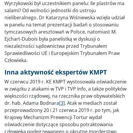
Wyrzykowski był uczestnikiem panelu: Ile plastrów ma
salami? Od wolności jednostki do ustroju
nieliberalnego. Dr Katarzyna Wiśniewska wzięła udział
w panelu na temat prezentacji badań o stosowaniu
tymczasowych aresztowań w Polsce, natomiast M.
Ejchart-Dubois była panelistką w dyskusji o
niezależności sądownictwa przed Trybunałem
Sprawiedliwości UE i Europejskim Trybunałem Praw
Człowieka.
Inna aktywność ekspertów KMPT
W czerwcu 2019 r. KE KMPT wystosowała oświadczenie
w związku z atakami w TVP i TVP Info, a także polityków
większości rządowej, na rzecznika praw obywatelskich
dr. hab. Adama Bodnara
[3]
. Atak w mediach został
przeprowadzony 20 i 21 czerwca 2019 r. po tym, jak
Krajowy Mechanizm Prewencji Tortur wydał
oświadczenie dotyczące sposobu potraktowania
człowieka podejrzewanego o okrutne morderstwo