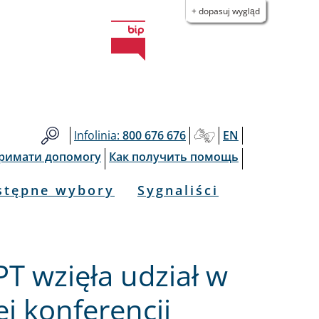
+ dopasuj wygląd
Infolinia:
800 676 676
EN
тримати допомогу
Как получить помощь
stępne wybory
Sygnaliści
T wzięła udział w
 konferencji