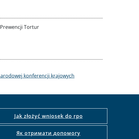
Prewencji Tortur
narodowej konferencji krajowych
Jak złożyć wniosek do rpo
Як отримати допомогу