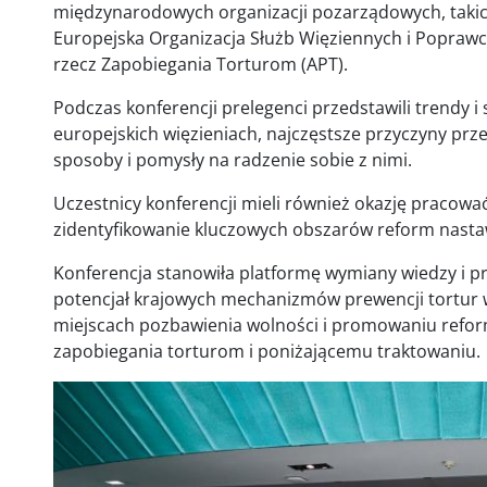
międzynarodowych organizacji pozarządowych, takich 
Europejska Organizacja Służb Więziennych i Poprawcz
rzecz Zapobiegania Torturom (APT).
Podczas konferencji prelegenci przedstawili trendy i 
europejskich więzieniach, najczęstsze przyczyny przel
sposoby i pomysły na radzenie sobie z nimi.
Uczestnicy konferencji mieli również okazję pracowa
zidentyfikowanie kluczowych obszarów reform nasta
Konferencja stanowiła platformę wymiany wiedzy i p
potencjał krajowych mechanizmów prewencji tortur 
miejscach pozbawienia wolności i promowaniu refor
zapobiegania torturom i poniżającemu traktowaniu.