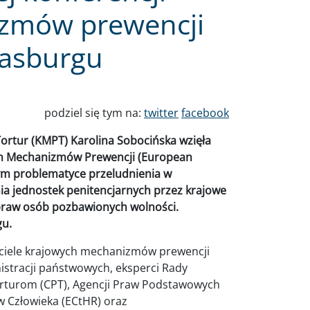
zmów prewencji
rasburgu
podziel się tym na:
twitter
facebook
ortur (KMPT) Karolina Sobocińska wzięła
ch Mechanizmów Prewencji (European
m problematyce przeludnienia w
ia jednostek penitencjarnych przez krajowe
praw osób pozbawionych wolności.
gu.
wiciele krajowych mechanizmów prewencji
nistracji państwowych, eksperci Rady
orturom (CPT), Agencji Praw Podstawowych
w Człowieka (ECtHR) oraz