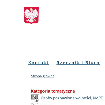
Biuletyn
Przejdź
Przejdź
Przejdź
Przejdź
do
do
to
do
Informacji
menu
treści
informacji
mapy
głównego
o
serwisu
Publicznej
kontakcie
RPO
Menu
Kontakt
Rzecznik i Biuro
PL
Strona główna
Kategoria tematyczna
Osoby pozbawione wolności, KMPT