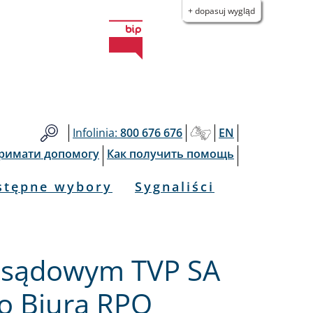
+ dopasuj wygląd
Infolinia:
800 676 676
EN
тримати допомогу
Как получить помощь
stępne wybory
Sygnaliści
e sądowym TVP SA
o Biura RPO