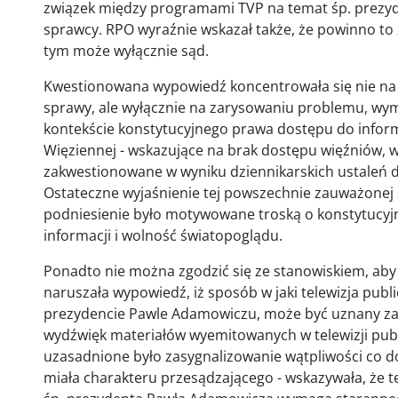
związek między programami TVP na temat śp. prezy
sprawcy. RPO wyraźnie wskazał także, że powinno to 
tym może wyłącznie sąd.
Kwestionowana wypowiedź koncentrowała się nie na p
sprawy, ale wyłącznie na zarysowaniu problemu, wyma
kontekście konstytucyjnego prawa dostępu do infor
Więziennej - wskazujące na brak dostępu więźniów, w 
zakwestionowane w wyniku dziennikarskich ustaleń d
Ostateczne wyjaśnienie tej powszechnie zauważonej s
podniesienie było motywowane troską o konstytucy
informacji i wolność światopoglądu.
Ponadto nie można zgodzić się ze stanowiskiem, aby d
naruszała wypowiedź, iż sposób w jaki telewizja publ
prezydencie Pawle Adamowiczu, może być uznany za 
wydźwięk materiałów wyemitowanych w telewizji publ
uzasadnione było zasygnalizowanie wątpliwości co d
miała charakteru przesądzającego - wskazywała, że t