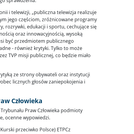
go sprawdzenia.
ii i telewizji, „publiczna telewizja realizuje
nym jego częściom, zróżnicowane programy
ry, rozrywki, edukacji i sportu, cechujące się
nością oraz innowacyjnością, wysoką
 musi być przedmiotem publicznego
sadne - również krytyki. Tylko to może
z TVP misji publicznej, co będzie miało
rytyką ze strony obywateli oraz instytucji
wobec licznych głosów zaniepokojenia i
raw Człowieka
 Trybunału Praw Człowieka podmioty
ne, ocenne wypowiedzi.
k Kurski przeciwko Polsce) ETPCz