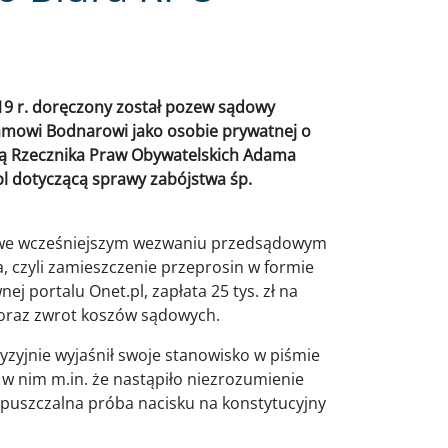
19 r. doręczony został pozew sądowy
damowi Bodnarowi jako osobie prywatnej o
ią Rzecznika Praw Obywatelskich Adama
pl dotyczącą sprawy zabójstwa śp.
e we wcześniejszym wezwaniu przedsądowym
, czyli zamieszczenie przeprosin w formie
j portalu Onet.pl, zapłata 25 tys. zł na
 oraz zwrot koszów sądowych.
zyjnie wyjaśnił swoje stanowisko w piśmie
 w nim m.in. że nastąpiło niezrozumienie
opuszczalna próba nacisku na konstytucyjny