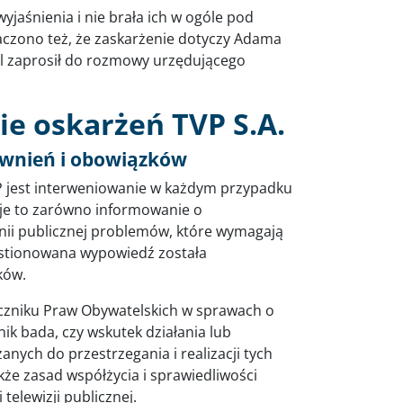
wyjaśnienia i nie brała ich w ogóle pod
aczono też, że zaskarżenie dotyczy Adama
pl zaprosił do rozmowy urzędującego
e oskarżeń TVP S.A.
awnień i obowiązków
P jest interweniowanie w każdym przypadku
uje to zarówno informowanie o
inii publicznej problemów, które wymagają
estionowana wypowiedź została
ków.
Rzeczniku Praw Obywatelskich w sprawach o
ik bada, czy wskutek działania lub
zanych do przestrzegania i realizacji tych
kże zasad współżycia i sprawiedliwości
telewizji publicznej.