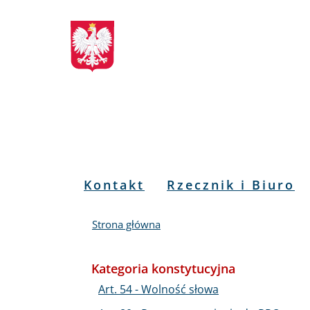
Biuletyn
Przejdź
Przejdź
Przejdź
Przejdź
do
do
to
do
Informacji
menu
treści
informacji
mapy
głównego
o
serwisu
Publicznej
kontakcie
RPO
Menu
Kontakt
Rzecznik i Biuro
PL
Strona główna
Kategoria konstytucyjna
Art. 54 - Wolność słowa