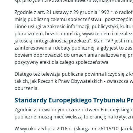
śp. prezydenta Pawła Adamowicza wymaga staranne
Zgodnie z art. 21 ustawy z 29 grudnia 1992 r. o radiofon
misję publiczną całemu społeczeństwu i poszczegól
i inne usługi w zakresie informacji, publicystyki, kultu
pluralizmem, bezstronnością, wyważeniem i niezależ
jakością i integralnością przekazu”. Stan TVP jest i
zainteresowania i debaty publicznej, a gdy jest to za
bowiem doprowadzić do umacniania realizowanej prze
pozytywny efekt dla całego społeczeństwa.
Dlatego też telewizja publiczna powinna liczyć się z k
takich, jak Rzecznik Praw Obywatelskich - zwłaszcza 
oburzenia.
Standardy Europejskiego Trybunału P
Zgodnie z utrwalonym orzecznictwem Europejskiego
publiczne muszą mieć większą tolerancję na krytycz
W wyroku z 5 lipca 2016 r. (skarga nr 26115/10, Jace