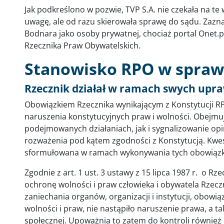
Jak podkreślono w pozwie, TVP S.A. nie czekała na te 
uwagę, ale od razu skierowała sprawę do sądu. Zazn
Bodnara jako osoby prywatnej, chociaż portal Onet.
Rzecznika Praw Obywatelskich.
Stanowisko RPO w sprawi
Rzecznik działał w ramach swych upr
Obowiązkiem Rzecznika wynikającym z Konstytucji R
naruszenia konstytucyjnych praw i wolności. Obejm
podejmowanych działaniach, jak i sygnalizowanie op
rozważenia pod kątem zgodności z Konstytucją. Kw
sformułowana w ramach wykonywania tych obowiąz
Zgodnie z art. 1 ust. 3 ustawy z 15 lipca 1987 r. o 
ochronę wolności i praw człowieka i obywatela Rzeczn
zaniechania organów, organizacji i instytucji, obowią
wolności i praw, nie nastąpiło naruszenie prawa, a ta
społecznej. Upoważnia to zatem do kontroli również i 