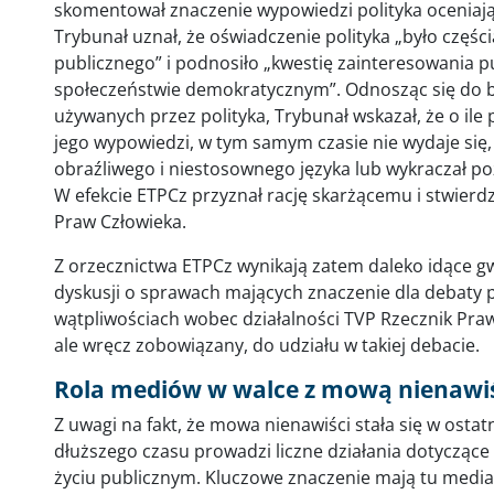
skomentował znaczenie wypowiedzi polityka oceniają
Trybunał uznał, że oświadczenie polityka „było częśc
publicznego” i podnosiło „kwestię zainteresowania p
społeczeństwie demokratycznym”. Odnosząc się do 
używanych przez polityka, Trybunał wskazał, że o ile 
jego wypowiedzi, w tym samym czasie nie wydaje się,
obraźliwego i niestosownego języka lub wykraczał po
W efekcie ETPCz przyznał rację skarżącemu i stwierdz
Praw Człowieka.
Z orzecznictwa ETPCz wynikają zatem daleko idące g
dyskusji o sprawach mających znaczenie dla debaty p
wątpliwościach wobec działalności TVP Rzecznik Praw
ale wręcz zobowiązany, do udziału w takiej debacie.
Rola mediów w walce z mową nienawiś
Z uwagi na fakt, że mowa nienawiści stała się w ost
dłuższego czasu prowadzi liczne działania dotyczące 
życiu publicznym. Kluczowe znaczenie mają tu media,