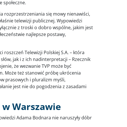
je społeczne.
ia rozprzestrzeniania się mowy nienawiści,
łaśnie telewizji publicznej. Wypowiedzi
ącznie z troski o dobro wspólne, jakim jest
ołeczeństwie najlepsze postawy,
roszczeń Telewizji Polskiej S.A. – która
ów, jak i z ich nadinterpretacji – Rzecznik
ojenie, że wezwanie TVP może być
n. Może też stanowić próbę ukrócenia
ów prasowych i pluralizm myśli,
łanie jest nie do pogodzenia z zasadami
 w Warszawie
ypowiedzi Adama Bodnara nie naruszyły dóbr