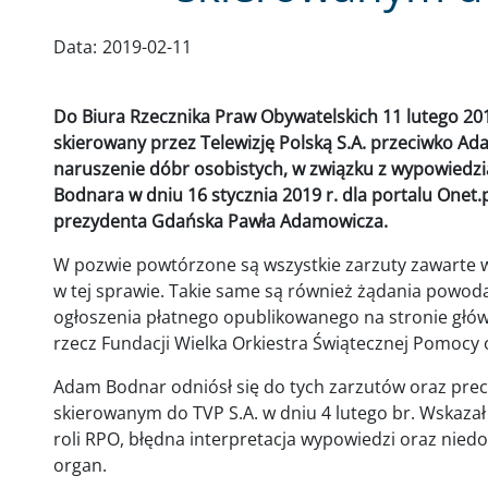
Data:
2019-02-11
Do Biura Rzecznika Praw Obywatelskich 11 lutego 20
skierowany przez Telewizję Polską S.A. przeciwko A
naruszenie dóbr osobistych, w związku z wypowiedz
Bodnara w dniu 16 stycznia 2019 r. dla portalu Onet.
prezydenta Gdańska Pawła Adamowicza.
W pozwie powtórzone są wszystkie zarzuty zawart
w tej sprawie. Takie same są również żądania powoda
ogłoszenia płatnego opublikowanego na stronie główne
rzecz Fundacji Wielka Orkiestra Świątecznej Pomocy
Adam Bodnar odniósł się do tych zarzutów oraz precy
skierowanym do TVP S.A. w dniu 4 lutego br. Wskazał
roli RPO, błędna interpretacja wypowiedzi oraz nied
organ.