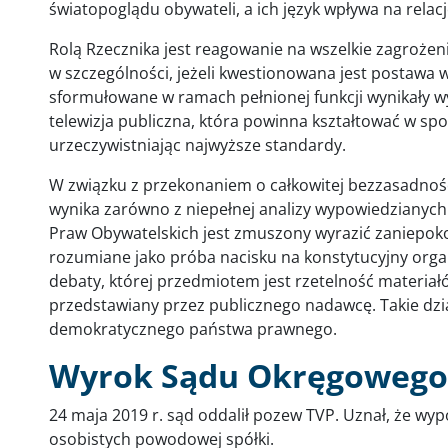
światopoglądu obywateli, a ich język wpływa na relac
Rolą Rzecznika jest reagowanie na wszelkie zagrożen
w szczególności, jeżeli kwestionowana jest postawa w
sformułowane w ramach pełnionej funkcji wynikały wył
telewizja publiczna, która powinna kształtować w sp
urzeczywistniając najwyższe standardy.
W związku z przekonaniem o całkowitej bezzasadności 
wynika zarówno z niepełnej analizy wypowiedzianych sł
Praw Obywatelskich jest zmuszony wyrazić zaniepok
rozumiane jako próba nacisku na konstytucyjny orga
debaty, której przedmiotem jest rzetelność materiał
przedstawiany przez publicznego nadawcę. Takie dzia
demokratycznego państwa prawnego.
Wyrok Sądu Okręgowego
24 maja 2019 r. sąd oddalił pozew TVP. Uznał, że w
osobistych powodowej spółki.