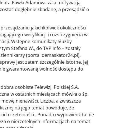
denta Pawła Adamowicza a motywacją
zostać dogłębnie zbadane, a przesądzić o
rzesądzaniu jakichkolwiek okoliczności
gającego weryfikacji i rozstrzygnięcia w
macji. Wstępne komunikaty Służby
tym Stefana W., do TVP Info – zostały
ziennikarzy (portal demaskator24.pl).
prawy jest zatem szczególnie istotne. Jej
jnie gwarantowaną wolność dostępu do
obra osobiste Telewizji Polskiej S.A.
iczna w ostatnich miesiącach mówiła o śp.
mowę nienawiści. Liczba, a zwłaszcza
icznej na jego temat powoduje, że
o ich rzetelności. Ponadto wypowiedź ta nie
eza o nierzetelnych informacjach na temat