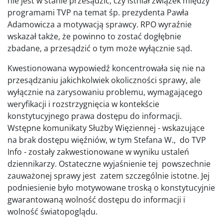
nie jest w stanie przesądzić, czy istniał związek między
programami TVP na temat śp. prezydenta Pawła
Adamowicza a motywacją sprawcy. RPO wyraźnie
wskazał także, że powinno to zostać dogłębnie
zbadane, a przesądzić o tym może wyłącznie sąd.
Kwestionowana wypowiedź koncentrowała się nie na
przesądzaniu jakichkolwiek okoliczności sprawy, ale
wyłącznie na zarysowaniu problemu, wymagającego
weryfikacji i rozstrzygnięcia w kontekście
konstytucyjnego prawa dostępu do informacji.
Wstępne komunikaty Służby Więziennej - wskazujące
na brak dostępu więźniów, w tym Stefana W., do TVP
Info - zostały zakwestionowane w wyniku ustaleń
dziennikarzy. Ostateczne wyjaśnienie tej powszechnie
zauważonej sprawy jest zatem szczególnie istotne. Jej
podniesienie było motywowane troską o konstytucyjnie
gwarantowaną wolność dostępu do informacji i
wolność światopoglądu.