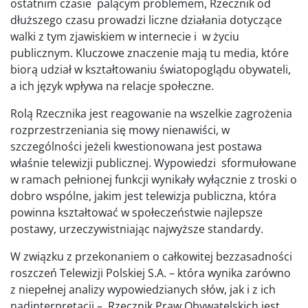
ostatnim czasie palącym problemem, Rzecznik od
dłuższego czasu prowadzi liczne działania dotyczące
walki z tym zjawiskiem w internecie i w życiu
publicznym. Kluczowe znaczenie mają tu media, które
biorą udział w kształtowaniu światopoglądu obywateli,
a ich język wpływa na relacje społeczne.
Rolą Rzecznika jest reagowanie na wszelkie zagrożenia
rozprzestrzeniania się mowy nienawiści, w
szczególności jeżeli kwestionowana jest postawa
właśnie telewizji publicznej. Wypowiedzi sformułowane
w ramach pełnionej funkcji wynikały wyłącznie z troski o
dobro wspólne, jakim jest telewizja publiczna, która
powinna kształtować w społeczeństwie najlepsze
postawy, urzeczywistniając najwyższe standardy.
W związku z przekonaniem o całkowitej bezzasadności
roszczeń Telewizji Polskiej S.A. – która wynika zarówno
z niepełnej analizy wypowiedzianych słów, jak i z ich
nadinterpretacji – Rzecznik Praw Obywatelskich jest