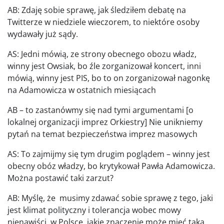
AB: Zdaję sobie sprawę, jak śledziłem debatę na
Twitterze w niedziele wieczorem, to niektóre osoby
wydawały już sądy.
AS: Jedni mówią, ze strony obecnego obozu władz,
winny jest Owsiak, bo źle zorganizował koncert, inni
mówią, winny jest PIS, bo to on zorganizował nagonkę
na Adamowicza w ostatnich miesiącach
AB – to zastanówmy się nad tymi argumentami [o
lokalnej organizacji imprez Orkiestry] Nie unikniemy
pytań na temat bezpieczeństwa imprez masowych
AS: To zajmijmy się tym drugim poglądem – winny jest
obecny obóz władzy, bo krytykował Pawła Adamowicza.
Można postawić taki zarzut?
AB: Myślę, że musimy zdawać sobie sprawę z tego, jaki
jest klimat polityczny i tolerancja wobec mowy
nienawiści w Polsce, jakie znaczenie może mieć taka