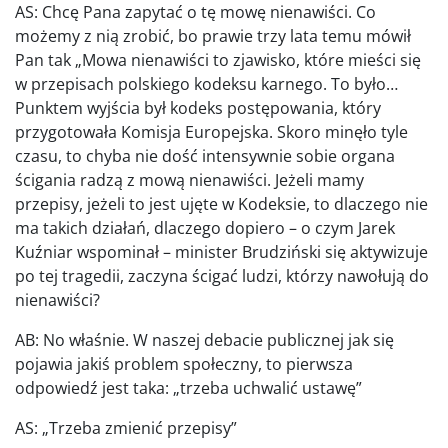
AS: Chcę Pana zapytać o tę mowę nienawiści. Co
możemy z nią zrobić, bo prawie trzy lata temu mówił
Pan tak „Mowa nienawiści to zjawisko, które mieści się
w przepisach polskiego kodeksu karnego. To było…
Punktem wyjścia był kodeks postępowania, który
przygotowała Komisja Europejska. Skoro minęło tyle
czasu, to chyba nie dość intensywnie sobie organa
ścigania radzą z mową nienawiści. Jeżeli mamy
przepisy, jeżeli to jest ujęte w Kodeksie, to dlaczego nie
ma takich działań, dlaczego dopiero – o czym Jarek
Kuźniar wspominał – minister Brudziński się aktywizuje
po tej tragedii, zaczyna ścigać ludzi, którzy nawołują do
nienawiści?
AB: No właśnie. W naszej debacie publicznej jak się
pojawia jakiś problem społeczny, to pierwsza
odpowiedź jest taka: „trzeba uchwalić ustawę”
AS: „Trzeba zmienić przepisy”