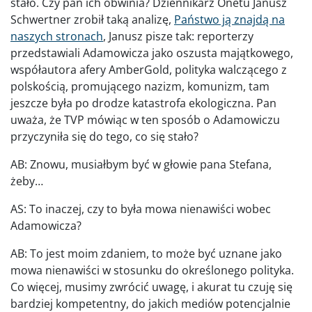
stało. Czy pan ich obwinia? Dziennikarz Onetu Janusz
Schwertner zrobił taką analizę,
Państwo ją znajdą na
naszych stronach
, Janusz pisze tak: reporterzy
przedstawiali Adamowicza jako oszusta majątkowego,
współautora afery AmberGold, polityka walczącego z
polskością, promującego nazizm, komunizm, tam
jeszcze była po drodze katastrofa ekologiczna. Pan
uważa, że TVP mówiąc w ten sposób o Adamowiczu
przyczyniła się do tego, co się stało?
AB: Znowu, musiałbym być w głowie pana Stefana,
żeby…
AS: To inaczej, czy to była mowa nienawiści wobec
Adamowicza?
AB: To jest moim zdaniem, to może być uznane jako
mowa nienawiści w stosunku do określonego polityka.
Co więcej, musimy zwrócić uwagę, i akurat tu czuję się
bardziej kompetentny, do jakich mediów potencjalnie