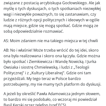
związane z postacią arcybiskupa Gocłowskiego. Ale jak
myślę o tych dyskusjach, o tych spotkaniach niezwykłej
wagi i niezwykle poważnych, to się zastanawiam, czy
ludzie z różnych opcji politycznych i ideowych w ogóle
mają miejsce, gdzie się mogą spotkać. Gdzie mogą ze
sobą odpowiedzialnie rozmawiać.
AS: Moim zdaniem nie ma takiego miejsca w tej chwili
AB: No i właśnie! Może trzeba wrócić do tej idei, skoro
ona była realizowana i skoro ona łączyła. Gdzie można
było spotkać i Ziemkiewicza i Wandę Nowicką. I Jurka
Owsiaka i siostrę Chmielewską, i ludzi z „Teologii
Politycznej” i z „Kultury Liberalnej”. Gdzie oni tam
przyjeżdżali. My tego teraz w Polsce bardzo
potrzebujemy, my nie mamy tych platform do dyskusji.
A jeżeli by określić Pawła Adamowicza jednym słowem,
to bardzo mi się podobało, co wczoraj mi powiedział
Basil Kerski przez telefon (szef ECS)