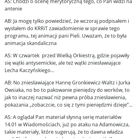
AS: Chodzi o ocenę merytoryczną tego, co Pan widzi na
antenie
AB: Ja mogę tylko powiedzieć, że wczoraj podpisałem i
wysłałem do KRRiT zawiadomienie w sprawie tego
programu, tej animacji pani Pieli. Uważam, że to była
animacja skandaliczna
AS: W czwartek przed Wielką Orkiestrą, gdzie pojawiły
się wątki antysemickie, ale też wątki zniesławiające
Lecha Kaczyńskiego…
AB: No zniesławiające Hannę Gronkiewicz-Waltz i Jurka
Owsiaka, no bo to pakowanie pieniędzy do worków, to
jak to inaczej nazwać niż pewna próba zniesławienia,
pokazania „zobaczcie, co się z tymi pieniędzmi dzieje”...
AS: A oglądał Pan materiał słynną serię materiałów
14.01 w Wiadomościach, już po ataku na Adamowicza,
takie materiały, które sugerują, że to dawna władza