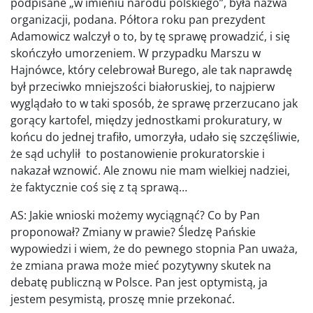
podpisane „w imieniu narodu polskiego”, była nazwa
organizacji, podana. Półtora roku pan prezydent
Adamowicz walczył o to, by tę sprawę prowadzić, i się
skończyło umorzeniem. W przypadku Marszu w
Hajnówce, który celebrował Burego, ale tak naprawdę
był przeciwko mniejszości białoruskiej, to najpierw
wyglądało to w taki sposób, że sprawę przerzucano jak
gorący kartofel, między jednostkami prokuratury, w
końcu do jednej trafiło, umorzyła, udało się szczęśliwie,
że sąd uchylił to postanowienie prokuratorskie i
nakazał wznowić. Ale znowu nie mam wielkiej nadziei,
że faktycznie coś się z tą sprawą…
AS: Jakie wnioski możemy wyciągnąć? Co by Pan
proponował? Zmiany w prawie? Śledzę Pańskie
wypowiedzi i wiem, że do pewnego stopnia Pan uważa,
że zmiana prawa może mieć pozytywny skutek na
debatę publiczną w Polsce. Pan jest optymistą, ja
jestem pesymistą, proszę mnie przekonać.