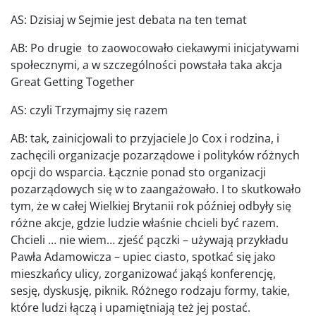
AS: Dzisiaj w Sejmie jest debata na ten temat
AB: Po drugie to zaowocowało ciekawymi inicjatywami
społecznymi, a w szczególności powstała taka akcja
Great Getting Together
AS: czyli Trzymajmy się razem
AB: tak, zainicjowali to przyjaciele Jo Cox i rodzina, i
zachęcili organizacje pozarządowe i polityków różnych
opcji do wsparcia. Łącznie ponad sto organizacji
pozarządowych się w to zaangażowało. I to skutkowało
tym, że w całej Wielkiej Brytanii rok później odbyły się
różne akcje, gdzie ludzie właśnie chcieli być razem.
Chcieli … nie wiem… zjeść pączki – używają przykładu
Pawła Adamowicza – upiec ciasto, spotkać się jako
mieszkańcy ulicy, zorganizować jakąś konferencję,
sesję, dyskusję, piknik. Różnego rodzaju formy, takie,
które ludzi łączą i upamiętniają też jej postać.