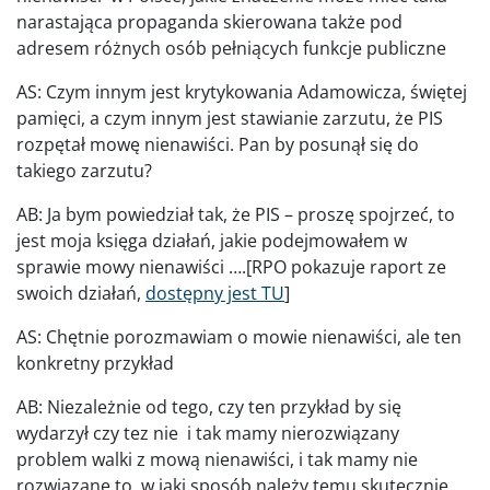
narastająca propaganda skierowana także pod
adresem różnych osób pełniących funkcje publiczne
AS: Czym innym jest krytykowania Adamowicza, świętej
pamięci, a czym innym jest stawianie zarzutu, że PIS
rozpętał mowę nienawiści. Pan by posunął się do
takiego zarzutu?
AB: Ja bym powiedział tak, że PIS – proszę spojrzeć, to
jest moja księga działań, jakie podejmowałem w
sprawie mowy nienawiści ….[RPO pokazuje raport ze
swoich działań,
dostępny jest TU
]
AS: Chętnie porozmawiam o mowie nienawiści, ale ten
konkretny przykład
AB: Niezależnie od tego, czy ten przykład by się
wydarzył czy tez nie i tak mamy nierozwiązany
problem walki z mową nienawiści, i tak mamy nie
rozwiązane to, w jaki sposób należy temu skutecznie