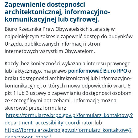
Zapewnienie dostępności
architektonicznej, informacyjno-
komunikacyjnej lub cyfrowej.
Biuro Rzecznika Praw Obywatelskich stara się w
najpełniejszym zakresie zapewnić dostęp do budynków
Urzędu, publikowanych informacji i stron
internetowych wszystkim Obywatelom.
Każdy, bez konieczności wykazania interesu prawnego
lub faktycznego, ma prawo
poinformować Biuro RPO
o
braku dostępności architektonicznej lub informacyjno-
komunikacyjnej, o których mowa odpowiednio w art. 6
pkt 1 lub 3 ustawy o zapewnianiu dostępności osobom
ze szczególnymi potrzebami . Informację można
skierować przez formularz
https://formularze.brpo.gov.pl/formularz_kontaktowy?
department=accessibility_coordinator
lub
https://formularze.brpo.gov.pl/formularz_kontaktowy?
1
department=other