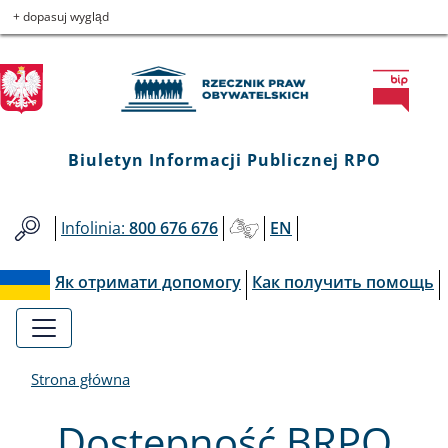
Biuletyn
Przejdź
Przejdź
Przejdź
Przejdź
+ dopasuj wygląd
do
do
to
do
Informacji
menu
treści
informacji
mapy
głównego
o
serwisu
Publicznej
kontakcie
RPO
Biuletyn Informacji Publicznej RPO
Infolinia:
800 676 676
EN
Як отримати допомогу
Как получить помощь
Strona główna
Dostępność BRPO