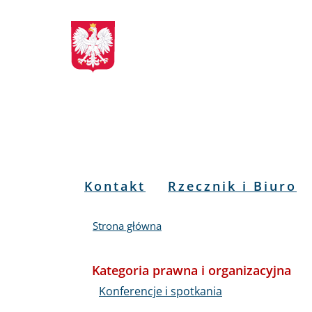
Biuletyn
Przejdź
Przejdź
Przejdź
Przejdź
do
do
to
do
Informacji
menu
treści
informacji
mapy
głównego
o
serwisu
Publicznej
kontakcie
RPO
Menu
Kontakt
Rzecznik i Biuro
PL
Strona główna
Kategoria prawna i organizacyjna
Konferencje i spotkania