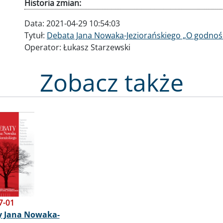
Historia zmian:
Data:
2021-04-29 10:54:03
Tytuł:
Debata Jana Nowaka-Jeziorańskiego „O godnośc
Operator:
Łukasz Starzewski
Zobacz także
7-01
y Jana Nowaka-