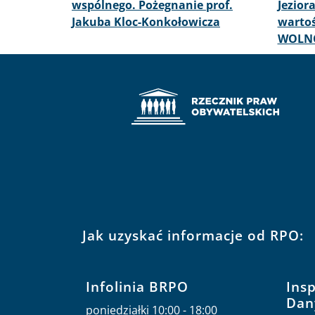
wspólnego. Pożegnanie prof.
Jezior
Jakuba Kloc-Konkołowicza
warto
WOLNO
Jak uzyskać informacje od RPO:
Infolinia BRPO
Ins
Dan
poniedziałki 10:00 - 18:00