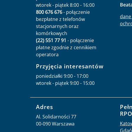
Beat
wtorek - piątek 8:00 - 16:00
800 676 676
- połączenie
dane 
bezpłatne z telefonów
ochr
stacjonarnych oraz
komórkowych
(22) 551 77 91
- połączenie
płatne zgodnie z cennikiem
operatora
Przyjęcia interesantów
poniedziałki 9:00 - 17:00
wtorek - piątek 9:00 - 15:00
Adres
Peł
RP
Al. Solidarności 77
Kato
00-090 Warszawa
Gdań