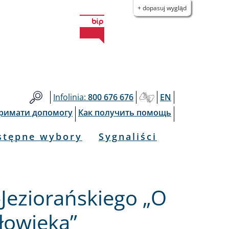
+ dopasuj wygląd
Infolinia:
800 676 676
EN
тримати допомогу
Как получить помощь
stępne wybory
Sygnaliści
Jeziorańskiego „O
łowieka”