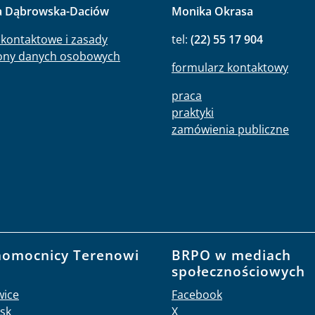
a Dąbrowska-Daciów
Monika Okrasa
kontaktowe i zasady
tel:
(22) 55 17 904
ony danych osobowych
formularz kontaktowy
praca
praktyki
zamówienia publiczne
nomocnicy Terenowi
BRPO w mediach
O
społecznościowych
wice
Facebook
sk
X