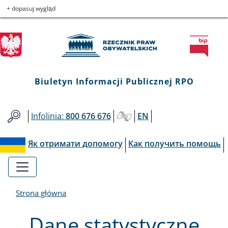
Biuletyn
Przejdź
Przejdź
Przejdź
Przejdź
+ dopasuj wygląd
do
do
to
do
Informacji
menu
treści
informacji
mapy
głównego
o
serwisu
Publicznej
kontakcie
RPO
Biuletyn Informacji Publicznej RPO
Infolinia:
800 676 676
EN
Як отримати допомогу
Как получить помощь
Strona główna
Dane statystyczne