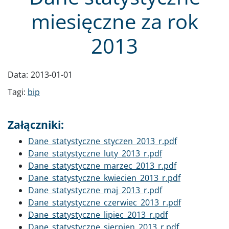
miesięczne za rok
2013
Data:
2013-01-01
Tagi:
bip
Załączniki:
Dokument
Dane_statystyczne_styczen_2013_r.pdf
Dokument
Dane_statystyczne_luty_2013_r.pdf
Dokument
Dane_statystyczne_marzec_2013_r.pdf
Dokument
Dane_statystyczne_kwiecien_2013_r.pdf
Dokument
Dane_statystyczne_maj_2013_r.pdf
Dokument
Dane_statystyczne_czerwiec_2013_r.pdf
Dokument
Dane_statystyczne_lipiec_2013_r.pdf
Dokument
Dane_statystyczne_sierpien_2013_r.pdf