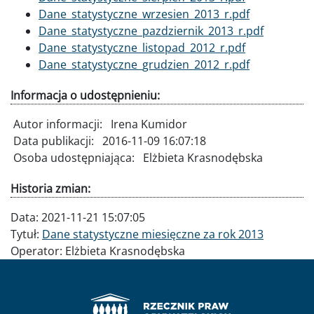
Dokument
Dane_statystyczne_wrzesien_2013_r.pdf
Dokument
Dane_statystyczne_pazdziernik_2013_r.pdf
Dokument
Dane_statystyczne_listopad_2012_r.pdf
Dokument
Dane_statystyczne_grudzien_2012_r.pdf
Informacja o udostępnieniu:
Autor informacji:
Irena Kumidor
Data publikacji:
2016-11-09 16:07:18
Osoba udostępniająca:
Elżbieta Krasnodębska
Historia zmian:
Data:
2021-11-21 15:07:05
Tytuł:
Dane statystyczne miesięczne za rok 2013
Operator:
Elżbieta Krasnodębska