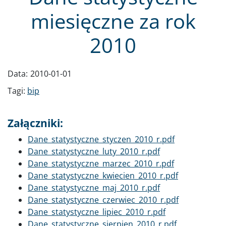
miesięczne za rok
2010
Data:
2010-01-01
Tagi:
bip
Załączniki:
Dokument
Dane_statystyczne_styczen_2010_r.pdf
Dokument
Dane_statystyczne_luty_2010_r.pdf
Dokument
Dane_statystyczne_marzec_2010_r.pdf
Dokument
Dane_statystyczne_kwiecien_2010_r.pdf
Dokument
Dane_statystyczne_maj_2010_r.pdf
Dokument
Dane_statystyczne_czerwiec_2010_r.pdf
Dokument
Dane_statystyczne_lipiec_2010_r.pdf
Dokument
Dane_statystyczne_sierpien_2010_r.pdf