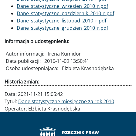
Dokument
Dane_statystyczne_wrzesien_2010_r.pdf
Dokument
Dane_statystyczne_pazdziernik_2010_r.pdf
Dokument
Dane_statystyczne_listopad_2010_r.pdf
Dokument
Dane_statystyczne_grudzien_2010_r.pdf
Informacja o udostępnieniu:
Autor informacji:
Irena Kumidor
Data publikacji:
2016-11-09 13:50:41
Osoba udostępniająca:
Elżbieta Krasnodębska
Historia zmian:
Data:
2021-11-21 15:05:42
Tytuł:
Dane statystyczne miesięczne za rok 2010
Operator:
Elżbieta Krasnodębska