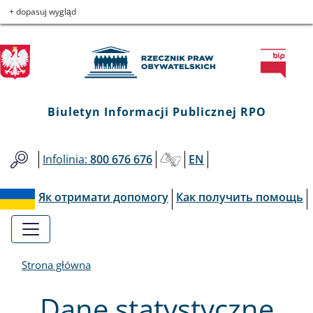
Biuletyn
Przejdź
Przejdź
Przejdź
Przejdź
+ dopasuj wygląd
do
do
to
do
Informacji
menu
treści
informacji
mapy
głównego
o
serwisu
Publicznej
kontakcie
RPO
Biuletyn Informacji Publicznej RPO
Infolinia:
800 676 676
EN
Як отримати допомогу
Как получить помощь
Strona główna
Dane statystyczne