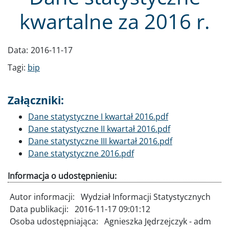
kwartalne za 2016 r.
Data:
2016-11-17
Tagi:
bip
Załączniki:
Dokument
Dane statystyczne I kwartał 2016.pdf
Dokument
Dane statystyczne II kwartał 2016.pdf
Dokument
Dane statystyczne III kwartał 2016.pdf
Dokument
Dane statystyczne 2016.pdf
Informacja o udostępnieniu:
Autor informacji:
Wydział Informacji Statystycznych
Data publikacji:
2016-11-17 09:01:12
Osoba udostępniająca:
Agnieszka Jędrzejczyk - adm