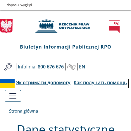
Biuletyn
Przejdź
Przejdź
Przejdź
Przejdź
+ dopasuj wygląd
do
do
to
do
Informacji
menu
treści
informacji
mapy
głównego
o
serwisu
Publicznej
kontakcie
RPO
Biuletyn Informacji Publicznej RPO
Infolinia:
800 676 676
EN
Як отримати допомогу
Как получить помощь
Strona główna
Dane statystyczne