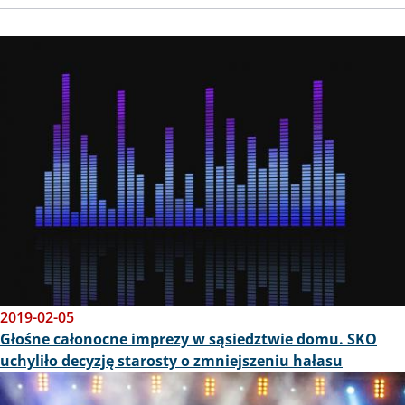
Obraz
2019-02-05
Głośne całonocne imprezy w sąsiedztwie domu. SKO
uchyliło decyzję starosty o zmniejszeniu hałasu
Obraz