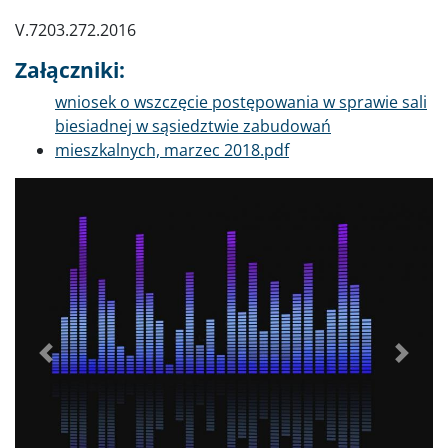
V.7203.272.2016
Załączniki:
Dokument
wniosek o wszczęcie postępowania w sprawie sali
biesiadnej w sąsiedztwie zabudowań
mieszkalnych, marzec 2018.pdf
Poprzednie
Dalej