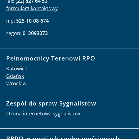
fax:
(22) 827 64 53
formularz kontaktowy
nip:
525-10-08-674
regon:
012093073
Pełnomocnicy Terenowi RPO
Katowice
Gdańsk
Wrocław
Zespół do spraw Sygnalistów
strona internetowa sygnalistów
BRPO w mediach społecznościowych