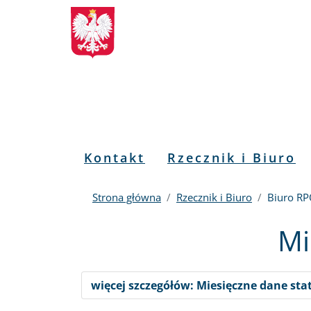
Biuletyn
Przejdź
Przejdź
Przejdź
Przejdź
do
do
to
do
Informacji
menu
treści
informacji
mapy
głównego
o
serwisu
Publicznej
kontakcie
RPO
Menu
Kontakt
Rzecznik i Biuro
PL
Strona główna
Rzecznik i Biuro
Biuro R
Mi
więcej szczegółów: Miesięczne dane sta