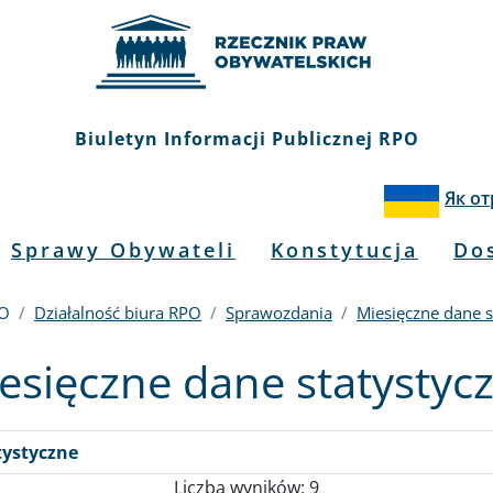
Biuletyn Informacji Publicznej RPO
Як о
Sprawy Obywateli
Konstytucja
Do
PO
Działalność biura RPO
Sprawozdania
Miesięczne dane s
esięczne dane statystyc
tystyczne
Liczba wyników: 9