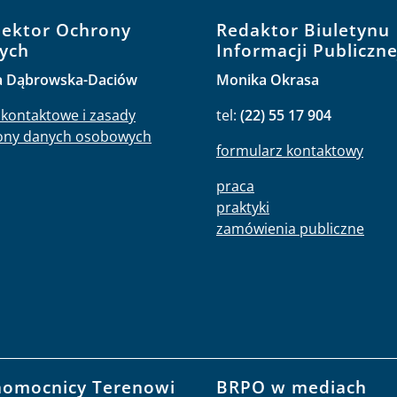
pektor Ochrony
Redaktor Biuletynu
ych
Informacji Publiczne
a Dąbrowska-Daciów
Monika Okrasa
kontaktowe i zasady
tel:
(22) 55 17 904
ony danych osobowych
formularz kontaktowy
praca
praktyki
zamówienia publiczne
nomocnicy Terenowi
BRPO w mediach