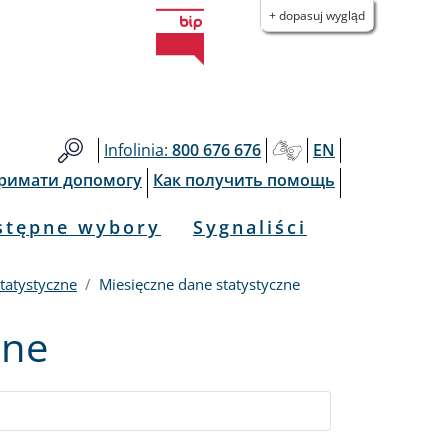
+ dopasuj wygląd
Infolinia:
800 676 676
EN
тримати допомогу
Как получить помощь
stępne wybory
Sygnaliści
tatystyczne
Miesięczne dane statystyczne
zne