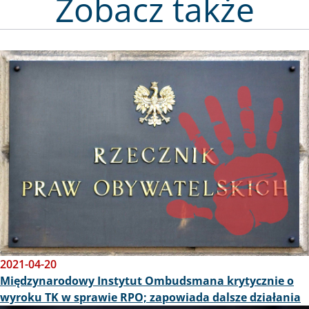
Zobacz także
Obraz
2021-04-20
Międzynarodowy Instytut Ombudsmana krytycznie o
wyroku TK w sprawie RPO; zapowiada dalsze działania