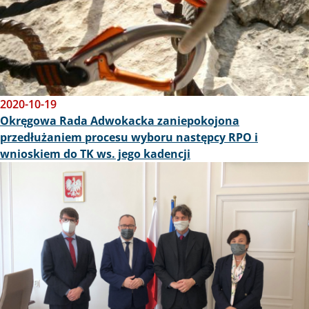
2020-10-19
Okręgowa Rada Adwokacka zaniepokojona
przedłużaniem procesu wyboru następcy RPO i
wnioskiem do TK ws. jego kadencji
Obraz