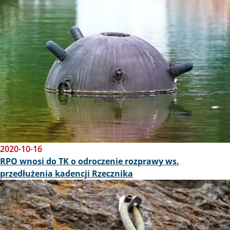
2020-10-16
RPO wnosi do TK o odroczenie rozprawy ws.
przedłużenia kadencji Rzecznika
Obraz