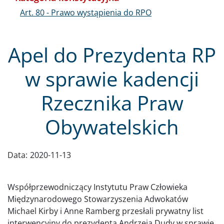
Art. 80 - Prawo wystąpienia do RPO
Apel do Prezydenta RP
w sprawie kadencji
Rzecznika Praw
Obywatelskich
Data:
2020-11-13
Współprzewodniczący Instytutu Praw Człowieka
Międzynarodowego Stowarzyszenia Adwokatów
Michael Kirby i Anne Ramberg przesłali prywatny list
interwencyjny do prezydenta Andrzeja Dudy w sprawie