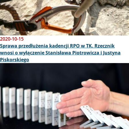
2020-10-15
Sprawa przedłużenia kadencji RPO w TK. Rzecznik
wnosi o wyłączenie Stanisława Piotrowicza i Justyna
Piskorskiego
Obraz