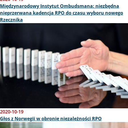
Międzynarodowy Instytut Ombudsmana: niezbędna
nieprzerwana kadencja RPO do czasu wyboru nowego
Rzecznika
Obraz
2020-10-19
Głos z Norwegii w obronie niezależności RPO
Obraz