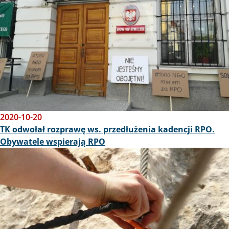
2020-10-20
TK odwołał rozprawę ws. przedłużenia kadencji RPO.
Obywatele wspierają RPO
Obraz