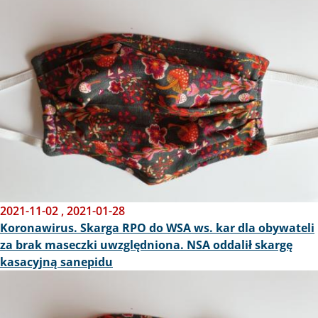
2021-11-02
,
2021-01-28
Koronawirus. Skarga RPO do WSA ws. kar dla obywateli
za brak maseczki uwzględniona. NSA oddalił skargę
kasacyjną sanepidu
Obraz