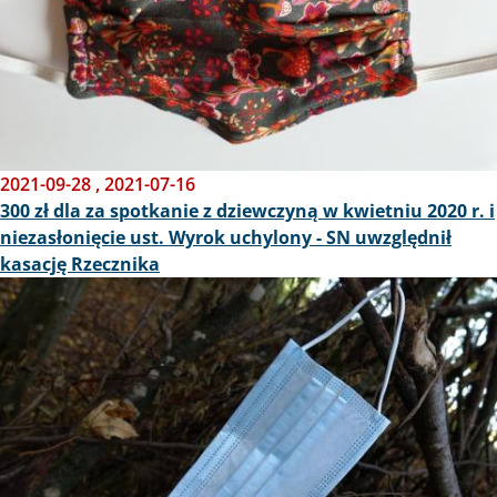
2021-09-28
,
2021-07-16
300 zł dla za spotkanie z dziewczyną w kwietniu 2020 r. i
niezasłonięcie ust. Wyrok uchylony - SN uwzględnił
kasację Rzecznika
Obraz