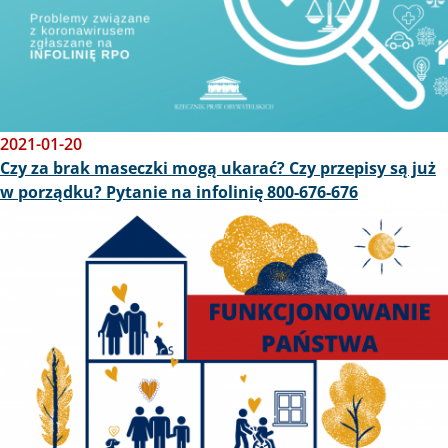
2021-01-20
Czy za brak maseczki mogą ukarać? Czy przepisy są już
w porządku? Pytanie na infolinię 800-676-676
Obraz