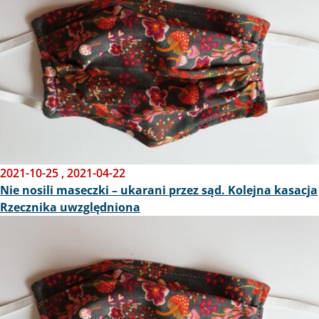
2021-10-25
,
2021-04-22
Nie nosili maseczki – ukarani przez sąd. Kolejna kasacja
Rzecznika uwzględniona
Obraz