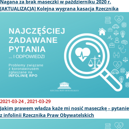
Nagana za brak maseczki w październiku 2020 r.
[AKTUALIZACJA] Kolejna wygrana kasacja Rzecznika
Obraz
2021-03-24
,
2021-03-29
Jakim prawem władza każe mi nosić maseczkę – pytanie
z infolinii Rzecznika Praw Obywatelskich
Obraz