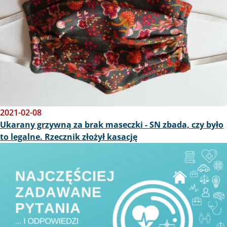
2021-02-08
Ukarany grzywną za brak maseczki - SN zbada, czy było
to legalne. Rzecznik złożył kasację
Obraz