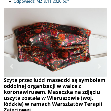
Dokument
Odpowiedz_MZ_9.11.2020.pdf
Poprzednie
Dalej
Szyte przez ludzi maseczki są symbolem
oddolnej organizacji w walce z
koronawirusem. Maseczka na zdjęciu
uszyta została w Wieruszowie (woj.
łódzkie) w ramach Warsztatów Terapii
Zajęciowej