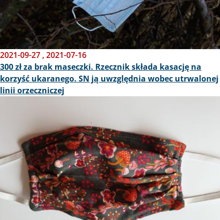
2021-09-27
,
2021-07-16
300 zł za brak maseczki. Rzecznik składa kasację na
korzyść ukaranego. SN ją uwzględnia wobec utrwalonej
linii orzeczniczej
Obraz