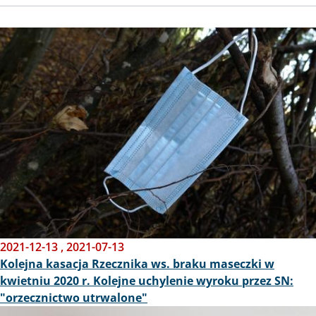
Obraz
2021-12-13
,
2021-07-13
Kolejna kasacja Rzecznika ws. braku maseczki w
kwietniu 2020 r. Kolejne uchylenie wyroku przez SN:
"orzecznictwo utrwalone"
Obraz