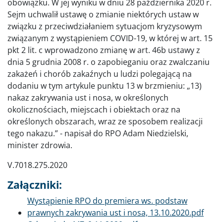
obowiązku. W jej wyniku w dniu 28 października 2020 r.
Sejm uchwalił ustawę o zmianie niektórych ustaw w
związku z przeciwdziałaniem sytuacjom kryzysowym
związanym z wystąpieniem COVID-19, w której w art. 15
pkt 2 lit. c wprowadzono zmianę w art. 46b ustawy z
dnia 5 grudnia 2008 r. o zapobieganiu oraz zwalczaniu
zakażeń i chorób zakaźnych u ludzi polegającą na
dodaniu w tym artykule punktu 13 w brzmieniu: „13)
nakaz zakrywania ust i nosa, w określonych
okolicznościach, miejscach i obiektach oraz na
określonych obszarach, wraz ze sposobem realizacji
tego nakazu.” - napisał do RPO Adam Niedzielski,
minister zdrowia.
V.7018.275.2020
Załączniki:
Dokument
Wystąpienie RPO do premiera ws. podstaw
prawnych zakrywania ust i nosa, 13.10.2020.pdf