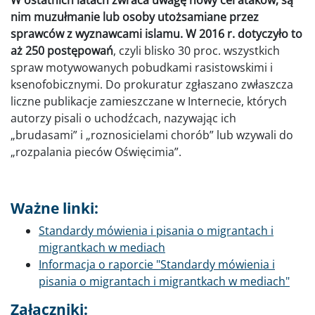
W ostatnich latach zwraca uwagę nowy cel ataków, są
nim muzułmanie lub osoby utożsamiane przez
sprawców z wyznawcami islamu. W 2016 r. dotyczyło to
aż 250 postępowań
, czyli blisko 30 proc. wszystkich
spraw motywowanych pobudkami rasistowskimi i
ksenofobicznymi. Do prokuratur zgłaszano zwłaszcza
liczne publikacje zamieszczane w Internecie, których
autorzy pisali o uchodźcach, nazywając ich
„brudasami” i „roznosicielami chorób” lub wzywali do
„rozpalania pieców Oświęcimia”.
Ważne linki:
Standardy mówienia i pisania o migrantach i
migrantkach w mediach
Informacja o raporcie "Standardy mówienia i
pisania o migrantach i migrantkach w mediach"
Załączniki: