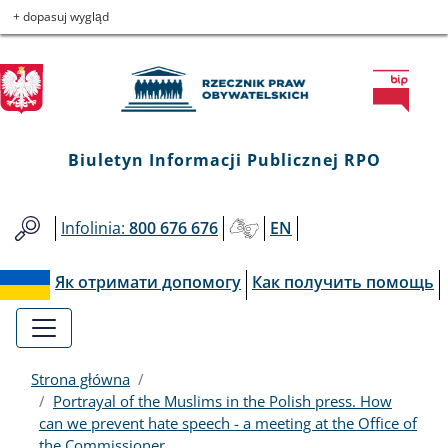
Biuletyn
Przejdź
Przejdź
Przejdź
Przejdź
+ dopasuj wygląd
do
do
to
do
Informacji
menu
treści
informacji
mapy
głównego
o
serwisu
Publicznej
kontakcie
RPO
Biuletyn Informacji Publicznej RPO
Infolinia:
800 676 676
EN
Як отримати допомогу
Как получить помощь
Strona główna
Portrayal of the Muslims in the Polish press. How
can we prevent hate speech - a meeting at the Office of
the Commissioner