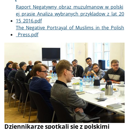
Dokument
Raport_Negatywny_obraz_muzulmanow_w_polski
ej_prasie_Analiza_wybranych_przykladow_z_lat_20
15_2016.pdf
Dokument
The_Negative_Portrayal_of_Muslims_in_the_Polish
_Press.pdf
Poprzednie
Dalej
Dziennikarze spotkali się z polskimi