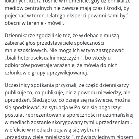
lokalnych, która rośnie w momencie, gdy dziennikarze
mediów centralnych nie zawsze mają czas i środki, by
pojechać w teren. Dlatego eksperci powinni sami być
obecni w terenie - mówili.
Dziennikarze zgodzili się też, że w debacie muszą
zabierać głos przedstawiciele społeczności
mniejszościowych. Nie mogą ich w tym zastępować
„biali heteroseksualni mężczyźni”, bo wtedy u
odbiorców powstaje wrażenie, że mówią do nich
członkowie grupy uprzywilejowanej.
Uczestnicy spotkania przyznali, że część dziennikarzy
publikuje to, co publikuje, nie z powodu niewiedzy, ale
uprzedzeń. Śledząc to, co dzieje się na świecie, można
się spodziewać, że sytuacja w Polsce się pogorszy:
postulat reprezentowania społeczności muzułmańskiej
w mediach zostanie skorygowany tymi uprzedzeniami,
w efekcie w mediach pojawią się wybrani
„przedstawiciele mniejszości”, mówiący jednym głosem