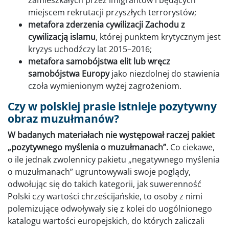
zamieszkałych przez imigrantów i będących
miejscem rekrutacji przyszłych terrorystów;
metafora zderzenia cywilizacji Zachodu z
cywilizacją islamu
, której punktem krytycznym jest
kryzys uchodźczy lat 2015–2016;
metafora samobójstwa elit lub wręcz
samobójstwa Europy
jako niezdolnej do stawienia
czoła wymienionym wyżej zagrożeniom.
Czy w polskiej prasie istnieje pozytywny
obraz muzułmanów?
W badanych materiałach nie występował raczej pakiet
„pozytywnego myślenia o muzułmanach”.
Co ciekawe,
o ile jednak zwolennicy pakietu „negatywnego myślenia
o muzułmanach” ugruntowywali swoje poglądy,
odwołując się do takich kategorii, jak suwerenność
Polski czy wartości chrześcijańskie, to osoby z nimi
polemizujące odwoływały się z kolei do uogólnionego
katalogu wartości europejskich, do których zaliczali