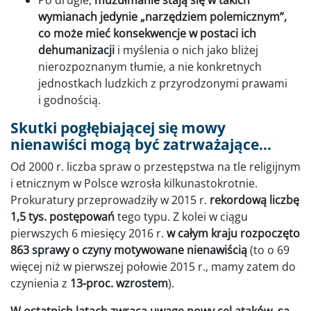
Po drugie,
muzułmanie stają się w takich
wymianach jedynie „narzędziem polemicznym”,
co może mieć konsekwencje w postaci ich
dehumanizacji
i myślenia o nich jako bliżej
nierozpoznanym tłumie, a nie konkretnych
jednostkach ludzkich z przyrodzonymi prawami
i godnością.
Skutki pogłębiającej się mowy
nienawiści mogą być zatrważające…
Od 2000 r. liczba spraw o przestępstwa na tle religijnym
i etnicznym w Polsce wzrosła kilkunastokrotnie.
Prokuratury przeprowadziły w 2015 r.
rekordową liczbę
1,5 tys. postępowań
tego typu. Z kolei w ciągu
pierwszych 6 miesięcy 2016 r.
w całym kraju rozpoczęto
863 sprawy o czyny motywowane nienawiścią
(to o 69
więcej niż w pierwszej połowie 2015 r., mamy zatem do
czynienia z
13-proc. wzrostem
).