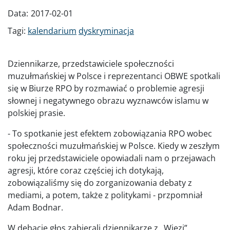
Data:
2017-02-01
Tagi:
kalendarium
dyskryminacja
Dziennikarze, przedstawiciele społeczności
muzułmańskiej w Polsce i reprezentanci OBWE spotkali
się w Biurze RPO by rozmawiać o problemie agresji
słownej i negatywnego obrazu wyznawców islamu w
polskiej prasie.
- To spotkanie jest efektem zobowiązania RPO wobec
społeczności muzułmańskiej w Polsce. Kiedy w zeszłym
roku jej przedstawiciele opowiadali nam o przejawach
agresji, które coraz częściej ich dotykają,
zobowiązaliśmy się do zorganizowania debaty z
mediami, a potem, także z politykami - przpomniał
Adam Bodnar.
W debacie głos zabierali dziennikarze z „Więzi”,