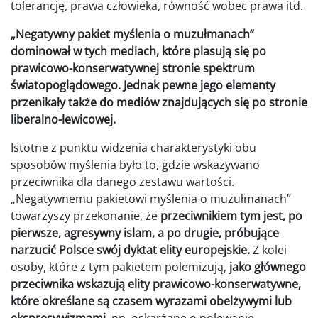
tolerancję, prawa człowieka, równość wobec prawa itd.
„Negatywny pakiet myślenia o muzułmanach”
dominował w tych mediach, które plasują się po
prawicowo-konserwatywnej stronie spektrum
światopoglądowego. Jednak pewne jego elementy
przenikały także do mediów znajdujących się po stronie
liberalno-lewicowej.
Istotne z punktu widzenia charakterystyki obu
sposobów myślenia było to, gdzie wskazywano
przeciwnika dla danego zestawu wartości.
„Negatywnemu pakietowi myślenia o muzułmanach”
towarzyszy przekonanie, że
przeciwnikiem tym jest, po
pierwsze, agresywny islam, a po drugie, próbujące
narzucić Polsce swój dyktat elity europejskie.
Z kolei
osoby, które z tym pakietem polemizują,
jako głównego
przeciwnika wskazują elity prawicowo-konserwatywne,
które określane są czasem wyrazami obelżywymi lub