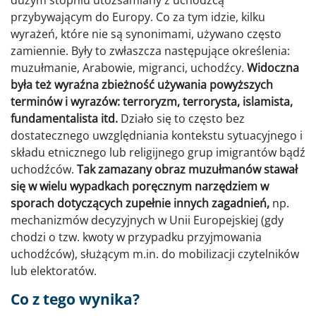
dużym stopniu utożsamiany z uchodźcą
przybywającym do Europy. Co za tym idzie, kilku
wyrażeń, które nie są synonimami, używano często
zamiennie. Były to zwłaszcza następujące określenia:
muzułmanie, Arabowie, migranci, uchodźcy.
Widoczna
była też wyraźna zbieżność używania powyższych
terminów i wyrazów: terroryzm, terrorysta, islamista,
fundamentalista itd.
Działo się to często bez
dostatecznego uwzględniania kontekstu sytuacyjnego i
składu etnicznego lub religijnego grup imigrantów bądź
uchodźców.
Tak zamazany obraz muzułmanów stawał
się w wielu wypadkach poręcznym narzędziem w
sporach dotyczących zupełnie innych zagadnień,
np.
mechanizmów decyzyjnych w Unii Europejskiej (gdy
chodzi o tzw. kwoty w przypadku przyjmowania
uchodźców), służącym m.in. do mobilizacji czytelników
lub elektoratów.
Co z tego wynika?