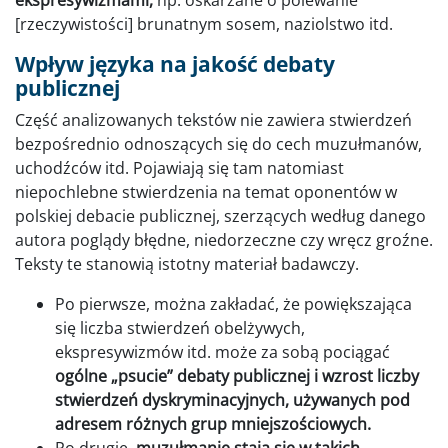
ekspresywizmami,
np. oskarżane o polewanie
[rzeczywistości] brunatnym sosem, naziolstwo itd.
Wpływ języka na jakość debaty
publicznej
Część analizowanych tekstów nie zawiera stwierdzeń
bezpośrednio odnoszących się do cech muzułmanów,
uchodźców itd. Pojawiają się tam natomiast
niepochlebne stwierdzenia na temat oponentów w
polskiej debacie publicznej, szerzących według danego
autora poglądy błędne, niedorzeczne czy wręcz groźne.
Teksty te stanowią istotny materiał badawczy.
Po pierwsze, można zakładać, że powiększająca
się liczba stwierdzeń obelżywych,
ekspresywizmów itd. może za sobą pociągać
ogólne „psucie” debaty publicznej i wzrost liczby
stwierdzeń dyskryminacyjnych, używanych pod
adresem różnych grup mniejszościowych.