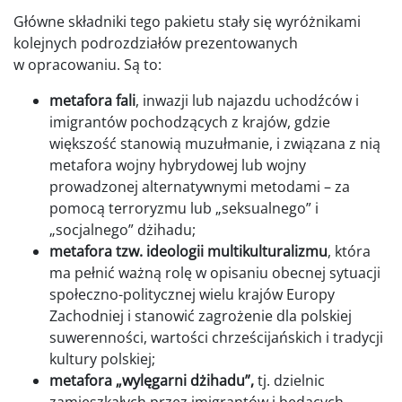
Główne składniki tego pakietu stały się wyróżnikami
kolejnych podrozdziałów prezentowanych
w opracowaniu. Są to:
metafora fali
, inwazji lub najazdu uchodźców i
imigrantów pochodzących z krajów, gdzie
większość stanowią muzułmanie, i związana z nią
metafora wojny hybrydowej lub wojny
prowadzonej alternatywnymi metodami – za
pomocą terroryzmu lub „seksualnego” i
„socjalnego” dżihadu;
metafora tzw. ideologii multikulturalizmu
, która
ma pełnić ważną rolę w opisaniu obecnej sytuacji
społeczno-politycznej wielu krajów Europy
Zachodniej i stanowić zagrożenie dla polskiej
suwerenności, wartości chrześcijańskich i tradycji
kultury polskiej;
metafora „wylęgarni dżihadu”,
tj. dzielnic