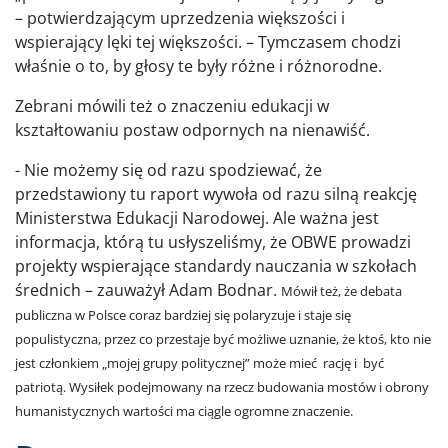
– potwierdzającym uprzedzenia większości i
wspierający lęki tej większości. – Tymczasem chodzi
właśnie o to, by głosy te były różne i różnorodne.
Zebrani mówili też o znaczeniu edukacji w
kształtowaniu postaw odpornych na nienawiść.
- Nie możemy się od razu spodziewać, że
przedstawiony tu raport wywoła od razu silną reakcję
Ministerstwa Edukacji Narodowej. Ale ważna jest
informacja, którą tu usłyszeliśmy, że OBWE prowadzi
projekty wspierające standardy nauczania w szkołach
średnich – zauważył Adam Bodnar.
Mówił też, że debata
publiczna w Polsce coraz bardziej się polaryzuje i staje się
populistyczna, przez co przestaje być możliwe uznanie, że ktoś, kto nie
jest członkiem „mojej grupy politycznej” może mieć rację i być
patriotą. Wysiłek podejmowany na rzecz budowania mostów i obrony
humanistycznych wartości ma ciągle ogromne znaczenie.