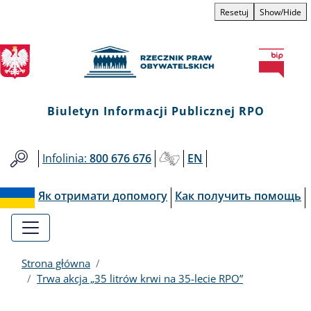
Biuletyn
Przejdź
Przejdź
Przejdź
Przejdź
Resetuj
Show/Hide
do
do
to
do
Informacji
menu
treści
informacji
mapy
głównego
o
serwisu
Publicznej
kontakcie
RPO
Biuletyn Informacji Publicznej RPO
Infolinia:
800 676 676
EN
Як отримати допомогу
Как получить помощь
Strona główna
Trwa akcja „35 litrów krwi na 35-lecie RPO”