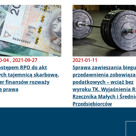
Obraz
0-04
,
2021-09-27
2021-01-11
ostępem RPO do akt
Sprawa zawieszania bieg
ch tajemnicą skarbową.
przedawnienia zobowiąz
er finansów rozważy
podatkowych – wciąż bez
ę prawa
wyroku TK. Wyjaśnienia R
Rzecznika Małych i Średni
Przedsiębiorców