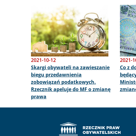
Obraz
Obraz
2021-10-12
2021-1
Skargi obywateli na zawieszanie
Co z d
biegu przedawnienia
będący
zobowiązań podatkowych.
Minist
Rzecznik apeluje do MF o zmianę
zmian
prawa