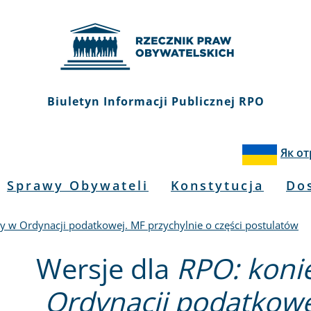
Biuletyn Informacji Publicznej RPO
Як о
Sprawy Obywateli
Konstytucja
Do
y w Ordynacji podatkowej. MF przychylnie o części postulatów
Wersje dla
RPO: koni
Ordynacji podatkowe