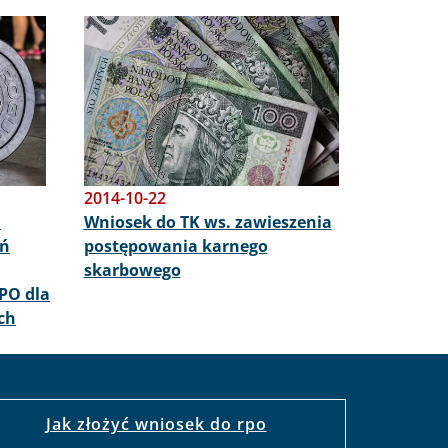
Obraz
2014-10-22
u
Wniosek do TK ws. zawieszenia
ań
postępowania karnego
skarbowego
PO dla
ch
Jak złożyć wniosek do rpo