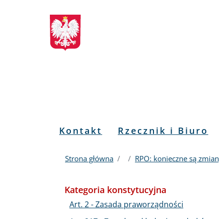
Biuletyn
Przejdź
Przejdź
Przejdź
Przejdź
do
do
to
do
Informacji
menu
treści
informacji
mapy
głównego
o
serwisu
Publicznej
kontakcie
RPO
Menu
Kontakt
Rzecznik i Biuro
PL
Strona główna
RPO: konieczne są zmian
Kategoria konstytucyjna
Art. 2 - Zasada praworządności