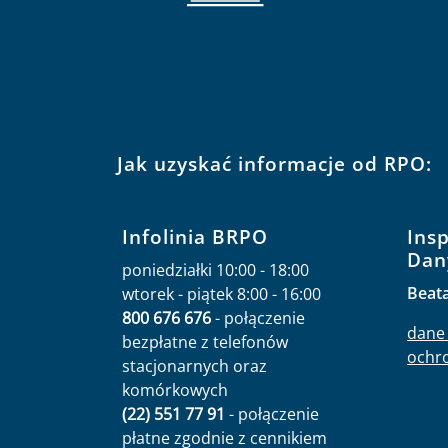
Jak uzyskać informacje od RPO:
Infolinia BRPO
Ins
Dan
poniedziałki 10:00 - 18:00
Beat
wtorek - piątek 8:00 - 16:00
800 676 676
- połączenie
dane 
bezpłatne z telefonów
ochr
stacjonarnych oraz
komórkowych
(22) 551 77 91
- połączenie
płatne zgodnie z cennikiem