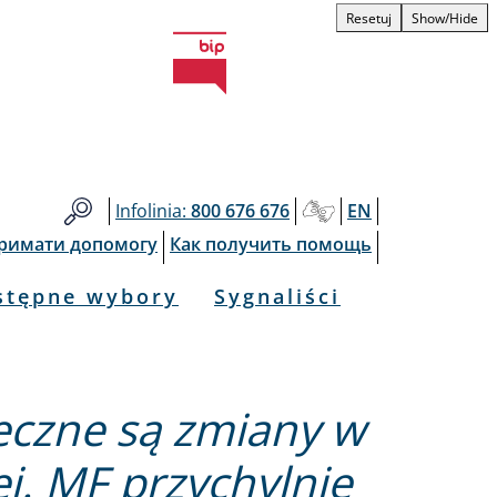
Resetuj
Show/Hide
Infolinia:
800 676 676
EN
тримати допомогу
Как получить помощь
stępne wybory
Sygnaliści
eczne są zmiany w
j. MF przychylnie