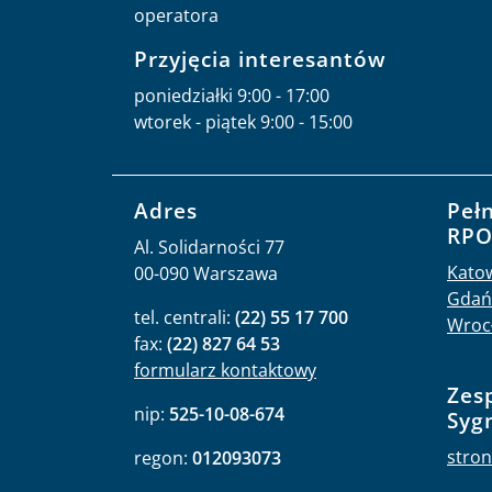
operatora
Przyjęcia interesantów
poniedziałki 9:00 - 17:00
wtorek - piątek 9:00 - 15:00
Adres
Peł
RP
Al. Solidarności 77
Kato
00-090 Warszawa
Gdań
tel. centrali:
(22) 55 17 700
Wroc
fax:
(22) 827 64 53
formularz kontaktowy
Zes
nip:
525-10-08-674
Syg
stron
regon:
012093073