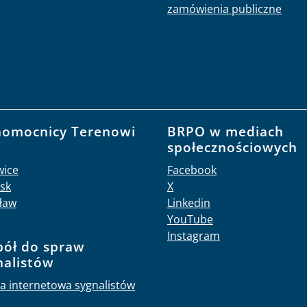
zamówienia publiczne
nomocnicy Terenowi
BRPO w mediach
O
społecznościowych
wice
Facebook
sk
X
ław
Linkedin
YouTube
Instagram
pół do spraw
nalistów
a internetowa sygnalistów