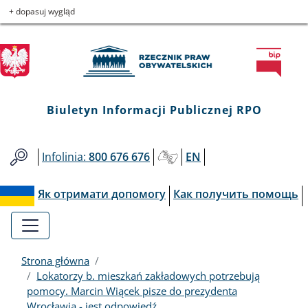
Biuletyn
Przejdź
Przejdź
Przejdź
Przejdź
+ dopasuj wygląd
do
do
to
do
Informacji
menu
treści
informacji
mapy
głównego
o
serwisu
Publicznej
kontakcie
RPO
Biuletyn Informacji Publicznej RPO
Infolinia:
800 676 676
EN
Як отримати допомогу
Как получить помощь
Strona główna
Lokatorzy b. mieszkań zakładowych potrzebują
pomocy. Marcin Wiącek pisze do prezydenta
Wrocławia - jest odpowiedź