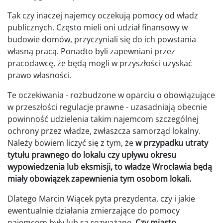
Tak czy inaczej najemcy oczekują pomocy od władz
publicznych. Często mieli oni udział finansowy w
budowie domów, przyczyniali się do ich powstania
własną pracą. Ponadto byli zapewniani przez
pracodawcę, że będą mogli w przyszłości uzyskać
prawo własności.
Te oczekiwania - rozbudzone w oparciu o obowiązujące
w przeszłości regulacje prawne - uzasadniają obecnie
powinność udzielenia takim najemcom szczególnej
ochrony przez władze, zwłaszcza samorząd lokalny.
Należy bowiem liczyć się z tym, że
w przypadku utraty
tytułu prawnego do lokalu czy upływu okresu
wypowiedzenia lub eksmisji, to władze Wrocławia będą
miały obowiązek zapewnienia tym osobom lokali.
Dlatego Marcin Wiącek pyta prezydenta, czy i jakie
ewentualnie działania zmierzające do pomocy
najemcom były lub są rozważane.
Czy miasto