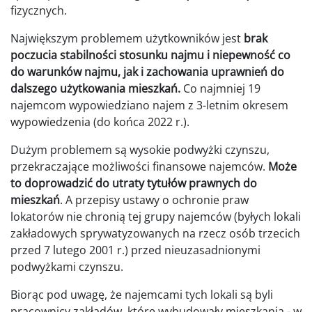
fizycznych.
Największym problemem użytkowników jest
brak
poczucia stabilności stosunku najmu i niepewność co
do warunków najmu, jak i zachowania uprawnień do
dalszego użytkowania mieszkań.
Co najmniej 19
najemcom wypowiedziano najem z 3-letnim okresem
wypowiedzenia (do końca 2022 r.).
Dużym problemem są wysokie podwyżki czynszu,
przekraczające możliwości finansowe najemców.
Może
to doprowadzić do utraty tytułów prawnych do
mieszkań
. A przepisy ustawy o ochronie praw
lokatorów nie chronią tej grupy najemców (byłych lokali
zakładowych sprywatyzowanych na rzecz osób trzecich
przed 7 lutego 2001 r.) przed nieuzasadnionymi
podwyżkami czynszu.
Biorąc pod uwagę, że najemcami tych lokali są byli
pracownicy zakładów, które wybudowały mieszkania - w