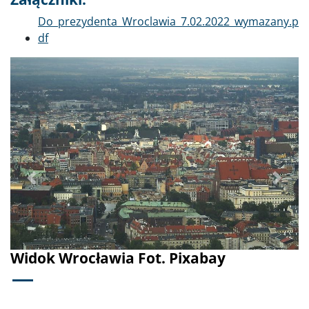
Dokument
Do_prezydenta_Wroclawia_7.02.2022_wymazany.p
df
Poprzednie
Dalej
Widok Wrocławia Fot. Pixabay