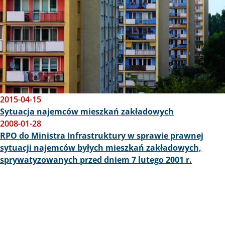
2015-04-15
Sytuacja najemców mieszkań zakładowych
2008-01-28
RPO do Ministra Infrastruktury w sprawie prawnej
sytuacji najemców byłych mieszkań zakładowych,
sprywatyzowanych przed dniem 7 lutego 2001 r.