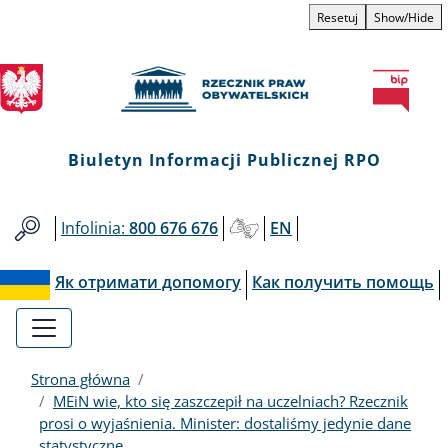
Biuletyn
Przejdź
Przejdź
Przejdź
Przejdź
Resetuj
Show/Hide
do
do
to
do
Informacji
menu
treści
informacji
mapy
głównego
o
serwisu
Publicznej
kontakcie
RPO
Biuletyn Informacji Publicznej RPO
Infolinia:
800 676 676
EN
Як отримати допомогу
Как получить помощь
Strona główna
MEiN wie, kto się zaszczepił na uczelniach? Rzecznik
prosi o wyjaśnienia. Minister: dostaliśmy jedynie dane
statystyczne