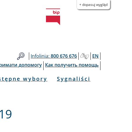
+ dopasuj wygląd
Infolinia:
800 676 676
EN
тримати допомогу
Как получить помощь
stępne wybory
Sygnaliści
019