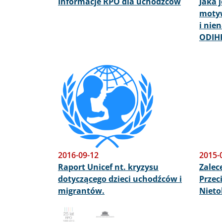
Informacje RPO dla uchodźców
Jaka 
moty
i nie
ODIH
Obraz
2016-09-12
2015-
Raport Unicef nt. kryzysu
Zalec
dotyczącego dzieci uchodźców i
Przec
migrantów.
Nieto
Obraz