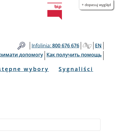
+ dopasuj wygląd
Infolinia:
800 676 676
EN
тримати допомогу
Как получить помощь
stępne wybory
Sygnaliści