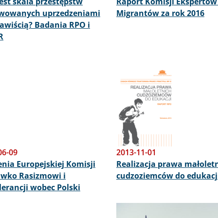
jest skala przestępstw
Raport Komisji Ekspertów 
wowanych uprzedzeniami
Migrantów za rok 2016
nawiścią? Badania RPO i
R
Obraz
06-09
2013-11-01
enia Europejskiej Komisji
Realizacja prawa małolet
iwko Rasizmowi i
cudzoziemców do edukacj
lerancji wobec Polski
Obraz