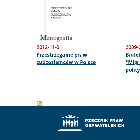
2012-11-01
2009-
Przestrzeganie praw
Biule
cudzoziemców w Polsce
"Migr
polit