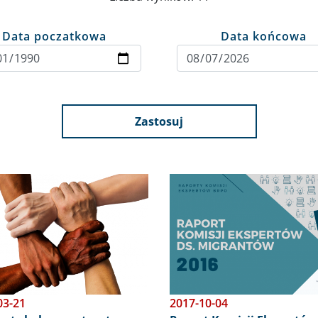
Data poczatkowa
Data końcowa
Zastosuj
Obraz
03-21
2017-10-04