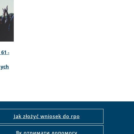
61 -
nych
Jak złożyć wniosek do rpo
Як отримати допомогу