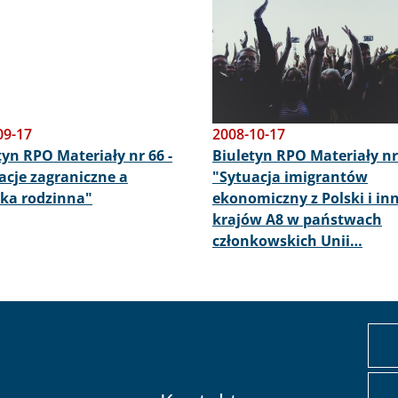
09-17
2008-10-17
tyn RPO Materiały nr 66 -
Biuletyn RPO Materiały nr 
acje zagraniczne a
"Sytuacja imigrantów
yka rodzinna"
ekonomiczny z Polski i in
krajów A8 w państwach
członkowskich Unii…