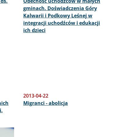
ds.
Obecność uchodźców w małych
gminach. Doświadczenia Góry
Kalwarii i Podkowy Leśnej w
integracji uchodźców i edukacji
ich dzieci
2013-04-22
nich
Migranci - abolicja
i.