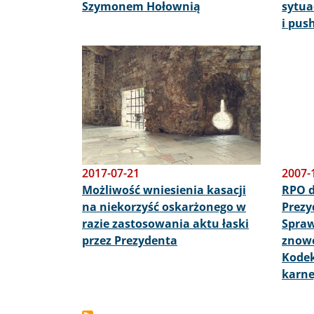
Szymonem Hołownią
sytua
i pus
Obraz
2017-07-21
2007-
Możliwość wniesienia kasacji
RPO d
na niekorzyść oskarżonego w
Prezy
razie zastosowania aktu łaski
Spraw
przez Prezydenta
znowe
Kode
karne