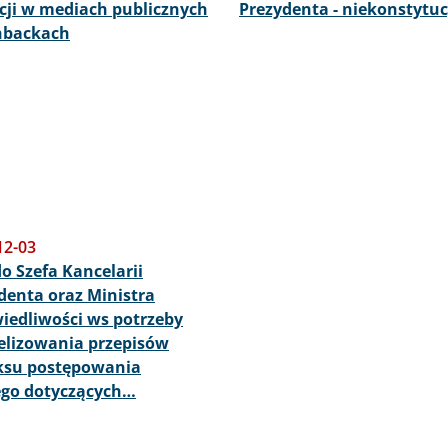
cji w mediach publicznych
Prezydenta - niekonstytu
hbackach
12-03
o Szefa Kancelarii
denta oraz Ministra
iedliwości ws potrzeby
lizowania przepisów
ksu postępowania
go dotyczących…