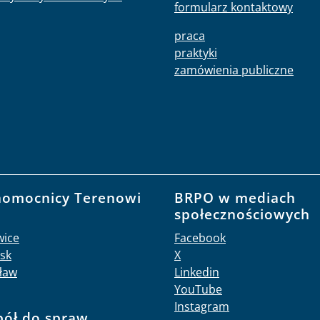
formularz kontaktowy
praca
praktyki
zamówienia publiczne
nomocnicy Terenowi
BRPO w mediach
O
społecznościowych
wice
Facebook
sk
X
ław
Linkedin
YouTube
Instagram
pół do spraw