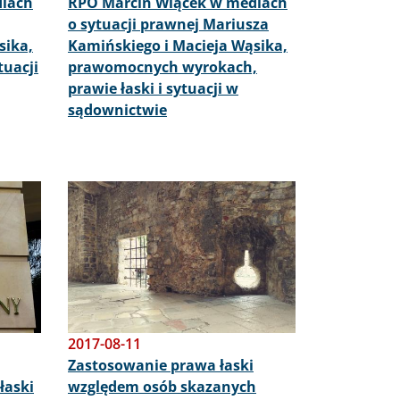
diach
RPO Marcin Wiącek w mediach
o sytuacji prawnej Mariusza
sika,
Kamińskiego i Macieja Wąsika,
tuacji
prawomocnych wyrokach,
prawie łaski i sytuacji w
sądownictwie
Obraz
2017-08-11
Zastosowanie prawa łaski
łaski
względem osób skazanych