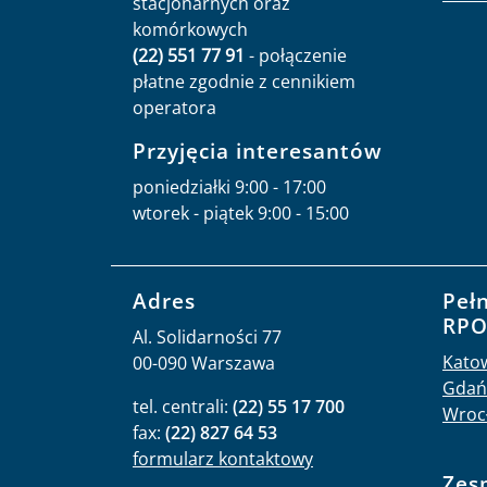
stacjonarnych oraz
komórkowych
(22) 551 77 91
- połączenie
płatne zgodnie z cennikiem
operatora
Przyjęcia interesantów
poniedziałki 9:00 - 17:00
wtorek - piątek 9:00 - 15:00
Adres
Peł
RP
Al. Solidarności 77
Kato
00-090 Warszawa
Gdań
tel. centrali:
(22) 55 17 700
Wroc
fax:
(22) 827 64 53
formularz kontaktowy
Zes