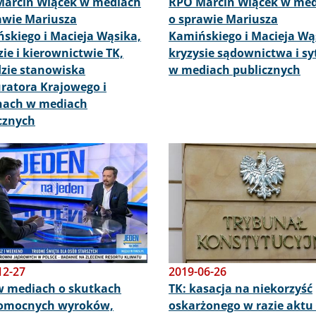
arcin Wiącek w mediach
RPO Marcin Wiącek w me
awie Mariusza
o sprawie Mariusza
skiego i Macieja Wąsika,
Kamińskiego i Macieja Wą
zie i kierownictwie TK,
kryzysie sądownictwa i sy
zie stanowiska
w mediach publicznych
ratora Krajowego i
nach w mediach
cznych
Obraz
12-27
2019-06-26
 mediach o skutkach
TK: kasacja na niekorzyść
omocnych wyroków,
oskarżonego w razie aktu 