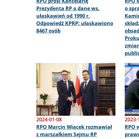
RPO prosi Kancelarię
RPO M
Prezydenta RP o dane ws.
o spr
ułaskawień od 1990 r.
Kamiń
Odpowiedź KPRP: ułaskawiono
skład
8467 osób
obsad
Proku
zmia
publi
Obraz
Obraz
2024-01-08
2023-
RPO Marcin Wiącek rozmawiał
RPO w
z marszałkiem Sejmu RP
praw