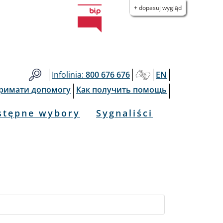
+ dopasuj wygląd
Infolinia:
800 676 676
EN
тримати допомогу
Как получить помощь
stępne wybory
Sygnaliści