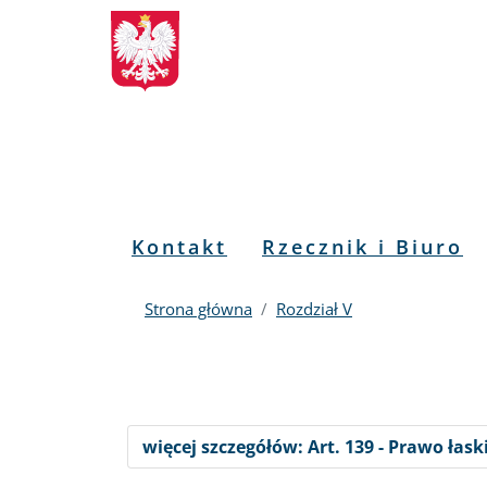
Biuletyn
Przejdź
Przejdź
Przejdź
Przejdź
do
do
to
do
Informacji
menu
treści
informacji
mapy
głównego
o
serwisu
Publicznej
kontakcie
RPO
Menu
Kontakt
Rzecznik i Biuro
PL
Strona główna
Rozdział V
więcej szczegółów: Art. 139 - Prawo łask