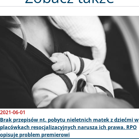
Obraz
2021-06-01
Brak przepisów nt. pobytu nieletnich matek z dziećmi w
placówkach resocjalizacyjnych narusza ich prawa. RPO
opisuje problem premierowi