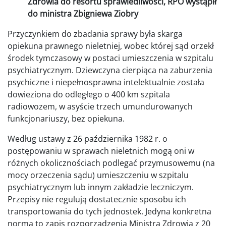
Zdrowia do resortu sprawiedliwości, RPO wystąpił
do ministra Zbigniewa Ziobry
Przyczynkiem do zbadania sprawy była skarga
opiekuna prawnego nieletniej, wobec której sąd orzekł
środek tymczasowy w postaci umieszczenia w szpitalu
psychiatrycznym. Dziewczyna cierpiąca na zaburzenia
psychiczne i niepełnosprawna intelektualnie została
dowieziona do odległego o 400 km szpitala
radiowozem, w asyście trzech umundurowanych
funkcjonariuszy, bez opiekuna.
Według ustawy z 26 października 1982 r. o
postępowaniu w sprawach nieletnich mogą oni w
różnych okolicznościach podlegać przymusowemu (na
mocy orzeczenia sądu) umieszczeniu w szpitalu
psychiatrycznym lub innym zakładzie leczniczym.
Przepisy nie regulują dostatecznie sposobu ich
transportowania do tych jednostek. Jedyna konkretna
norma to zapis rozporządzenia Ministra Zdrowia z 20