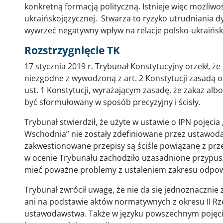
konkretną formacją polityczną. Istnieje więc możliwo
ukraińskojęzycznej. Stwarza to ryzyko utrudniania dy
wywrzeć negatywny wpływ na relacje polsko-ukraińsk
Rozstrzygnięcie TK
17 stycznia 2019 r. Trybunał Konstytucyjny orzekł, 
niezgodne z wywodzoną z art. 2 Konstytucji zasadą o
ust. 1 Konstytucji, wyrażającym zasadę, że zakaz a
być sformułowany w sposób precyzyjny i ścisły.
Trybunał stwierdził, że użyte w ustawie o IPN pojęcia
Wschodnia” nie zostały zdefiniowane przez ustawodawc
zakwestionowane przepisy są ściśle powiązane z pr
w ocenie Trybunału zachodziło uzasadnione przypusz
mieć poważne problemy z ustaleniem zakresu odpowi
Trybunał zwrócił uwagę, że nie da się jednoznacznie
ani na podstawie aktów normatywnych z okresu II Rz
ustawodawstwa. Także w języku powszechnym pojęcia