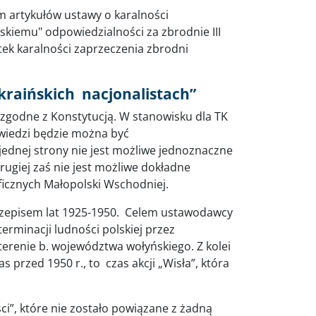
m artykułów ustawy o karalności
kiemu" odpowiedzialności za zbrodnie III
tek karalności zaprzeczenia zbrodni
kraińskich nacjonalistach”
zgodne z Konstytucją. W stanowisku dla TK
powiedzi będzie można być
 jednej strony nie jest możliwe jednoznaczne
drugiej zaś nie jest możliwe dokładne
aficznych Małopolski Wschodniej.
rzepisem lat 1925-1950. Celem ustawodawcy
rminacji ludności polskiej przez
 terenie b. województwa wołyńskiego. Z kolei
 przed 1950 r., to czas akcji „Wisła”, która
ci”, które nie zostało powiązane z żadną