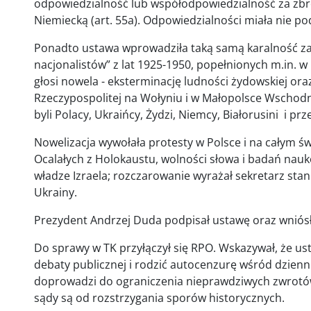
odpowiedzialność lub współodpowiedzialność za zbro
Niemiecką (art. 55a). Odpowiedzialności miała nie po
Ponadto ustawa wprowadziła taką samą karalność za
nacjonalistów” z lat 1925-1950, popełnionych m.in. w ko
głosi nowela - eksterminację ludności żydowskiej ora
Rzeczypospolitej na Wołyniu i w Małopolsce Wschodni
byli Polacy, Ukraińcy, Żydzi, Niemcy, Białorusini i pr
Nowelizacja wywołała protesty w Polsce i na całym świ
Ocalałych z Holokaustu, wolności słowa i badań nauko
władze Izraela; rozczarowanie wyrażał sekretarz sta
Ukrainy.
Prezydent Andrzej Duda podpisał ustawę oraz wniósł 
Do sprawy w TK przyłączył się RPO. Wskazywał, że u
debaty publicznej i rodzić autocenzurę wśród dzienni
doprowadzi do ograniczenia nieprawdziwych zwrotów 
sądy są od rozstrzygania sporów historycznych.