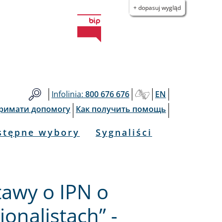
+ dopasuj wygląd
Infolinia:
800 676 676
EN
тримати допомогу
Как получить помощь
stępne wybory
Sygnaliści
tawy o IPN o
jonalistach” -