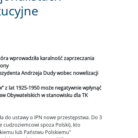
tucyjne
 która wprowadziła karalność zaprzeczania
lony
rezydenta Andrzeja Dudy wobec nowelizacji
ów” z lat 1925-1950 może negatywnie wpłynąć
Praw Obywatelskich w stanowisku dla TK
ła do ustawy o IPN nowe przestępstwa. Do 3
e cudzoziemcowi spoza Polski), kto
skiemu lub Państwu Polskiemu"