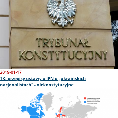
2019-01-17
TK: przepisy ustawy o IPN o „ukraińskich
nacjonalistach” - niekonstytucyjne
Obraz