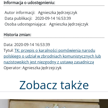
Informacja o udostępnieniu:
Autor informacji:
Agnieszka Jędrzejczyk
Data publikacji:
2020-09-14 16:53:39
Osoba udostępniająca:
Agnieszka Jędrzejczyk
Historia zmian:
Data:
2020-09-14 16:53:39
Tytuł:
TK: przepis o karalności pomówienia narodu
polskiego o udział w zbrodniach komunistycznych lub
nazistowskich jest niezgodny z ustawą zasadniczą
Operator:
Agnieszka Jędrzejczyk
Zobacz także
Obraz