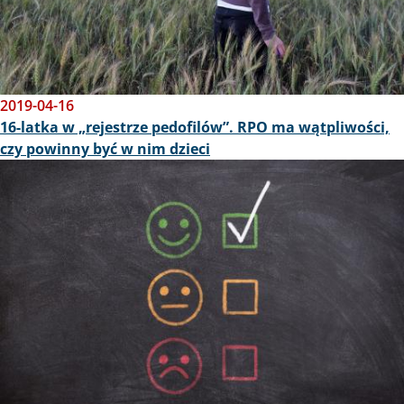
2019-04-16
16-latka w „rejestrze pedofilów”. RPO ma wątpliwości,
czy powinny być w nim dzieci
Obraz