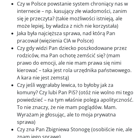
Czy w Polsce powstanie system chroniący nas w
internecie – np. kasujący złe wiadomości, zanim
się je przeczyta? (takie możliwości istnieją, ale
może lepiej, by władza z nich nie korzystała)
Jaka była najcięższa sprawa, nad którą Pan
pracował (więzienia CIA w Polsce)
Czy gdy widzi Pan dziecko poszkodowane przez
rodziców, ma Pan ochotę zemścić się? (mam
prawo do emocji, ale nie mam prawa się nimi
kierować – taka jest rola urzędnika państwowego.
A kara nie jest zemstą)
Czy jeśli wygrałaby lewica, to byłoby jak za
komuny? Czy lubi Pan PiS? (otóż nie wolno mi tego
powiedzieć – na tym właśnie polega apolityczność.
To nie znaczy, że nie mam poglądów. Mam.
Wyrażam je głosując, ale to moja prywatna
sprawa)
Czy zna Pan Zbigniewa Stonogę (osobiście nie, ale
znam jego sprawę)