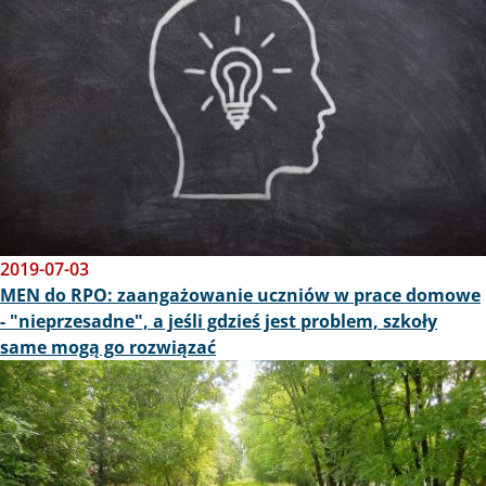
2019-07-03
MEN do RPO: zaangażowanie uczniów w prace domowe
- "nieprzesadne", a jeśli gdzieś jest problem, szkoły
same mogą go rozwiązać
Obraz