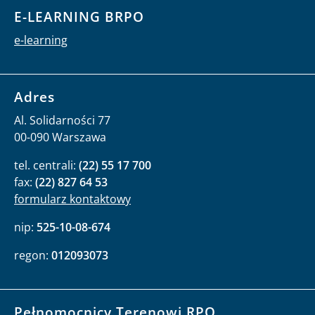
E-LEARNING BRPO
e-learning
Adres
Al. Solidarności 77
00-090 Warszawa
tel. centrali:
(22) 55 17 700
fax:
(22) 827 64 53
formularz kontaktowy
nip:
525-10-08-674
regon:
012093073
Pełnomocnicy Terenowi RPO