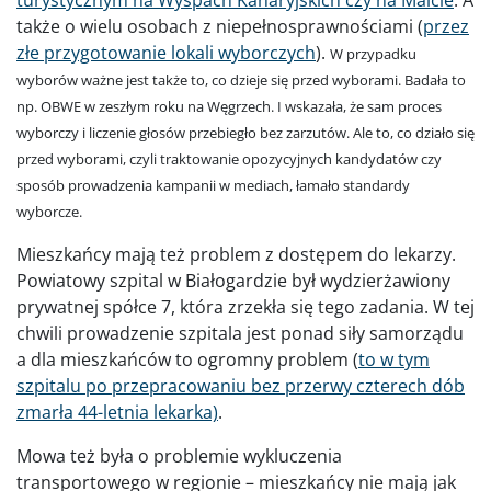
także o wielu osobach z niepełnosprawnościami (
przez
złe przygotowanie lokali wyborczych
).
W przypadku
wyborów ważne jest także to, co dzieje się przed wyborami. Badała to
np. OBWE w zeszłym roku na Węgrzech. I wskazała, że sam proces
wyborczy i liczenie głosów przebiegło bez zarzutów. Ale to, co działo się
przed wyborami, czyli traktowanie opozycyjnych kandydatów czy
sposób prowadzenia kampanii w mediach, łamało standardy
wyborcze.
Mieszkańcy mają też problem z dostępem do lekarzy.
Powiatowy szpital w Białogardzie był wydzierżawiony
prywatnej spółce 7, która zrzekła się tego zadania. W tej
chwili prowadzenie szpitala jest ponad siły samorządu
a dla mieszkańców to ogromny problem (
to w tym
szpitalu po przepracowaniu bez przerwy czterech dób
zmarła 44-letnia lekarka)
.
Mowa też była o problemie wykluczenia
transportowego w regionie – mieszkańcy nie mają jak