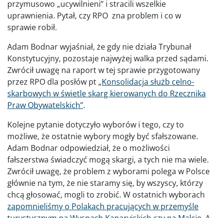
przymusowo „ucywilnieni” i stracili wszelkie
uprawnienia. Pytał, czy RPO zna problem i co w
sprawie robił.
Adam Bodnar wyjaśniał, że gdy nie działa Trybunał
Konstytucyjny, pozostaje najwyżej walka przed sądami.
Zwrócił uwagę na raport w tej sprawie przygotowany
przez RPO dla posłów pt „
Konsolidacja służb celno-
skarbowych w świetle skarg kierowanych do Rzecznika
Praw Obywatelskich
”
.
Kolejne pytanie dotyczyło wyborów i tego, czy to
możliwe, że ostatnie wybory mogły być sfałszowane.
Adam Bodnar odpowiedział, że o możliwości
fałszerstwa świadczyć mogą skargi, a tych nie ma wiele.
Zwrócił uwagę, że problem z wyborami polega w Polsce
głównie na tym, że nie staramy się, by wszyscy, którzy
chcą głosować, mogli to zrobić. W ostatnich wyborach
zapomnieliśmy o Polakach pracujących w przemyśle
turystycznym na Wyspach Kanaryjskich czy na Malcie
. A