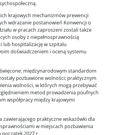
 psychospołeczną.
skich krajowych mechanizmów prewencji
ych wdrażanie postanowień Konwencji o
iału w pracach zaproszeni zostali także
jących osoby z niepełnosprawnością
 lub hospitalizację w szpitalu
swoim doświadczeniem i oceną systemu
 poświęcone: międzynarodowym standardom
zostały pozbawione wolności; praktycznym
ienia wolności, w których mogą przebywać
względnieniem metod prowadzenia poufnych
om współpracy między krajowymi
a zawierającego praktyczne wskazówki dla
osprawnościami w miejscach pozbawienia
o początek 2027 r.