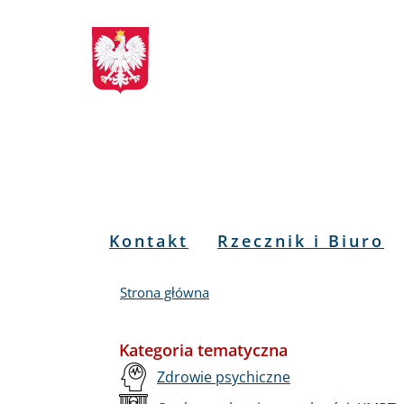
Biuletyn
Przejdź
Przejdź
Przejdź
Przejdź
do
do
to
do
Informacji
menu
treści
informacji
mapy
głównego
o
serwisu
Publicznej
kontakcie
RPO
Menu
Kontakt
Rzecznik i Biuro
PL
Strona główna
Kategoria tematyczna
Zdrowie psychiczne