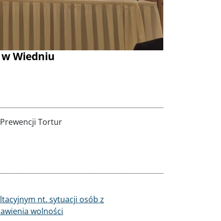
 w Wiedniu
Prewencji Tortur
tacyjnym nt. sytuacji osób z
bawienia wolności