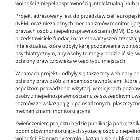
wolności z niepełnosprawnością intelektualną i/lub
Projekt adresowany jest do przedstawicieli europej
(NPM) oraz niezależnych mechanizmów monitorując
prawach osób z niepełnosprawnościami (IMM). Do udz
przedstawiciele fundacji oraz stowarzyszeń zrzesza
intelektualną, które odbyły karę pozbawienia wolności
psychiatrycznym, aby osoby te mogły podzielić się 
ochrony praw człowieka w tego typu miejscach.
W ramach projektu odbyły się także trzy webinary
ochrony praw osób z niepełnosprawnościami, które 
aspektom prowadzenia wizytacji w miejscach pozbaw
osoby z niepełnosprawnościami, ze szczególnym u
rozmów ze wskazaną grupą osadzonych; płaszczyzn
mechanizmami monitorującymi.
Zwieńczeniem projektu będzie publikacja podręcznik
podmiotów monitorujących sytuację osób z niepełn
wolności. Planowany termin ukazania się publikacji t