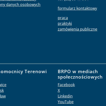
ony danych osobowych
formularz kontaktowy
praca
praktyki
zamówienia publiczne
nomocnicy Terenowi
BRPO w mediach
O
społecznościowych
wice
Facebook
sk
X
ław
Linkedin
YouTube