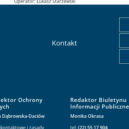
Operator:
Łukasz Starzewski
Kontakt
pektor Ochrony
Redaktor Biuletynu
ych
Informacji Publiczne
a Dąbrowska-Daciów
Monika Okrasa
kontaktowe i zasady
tel:
(22) 55 17 904