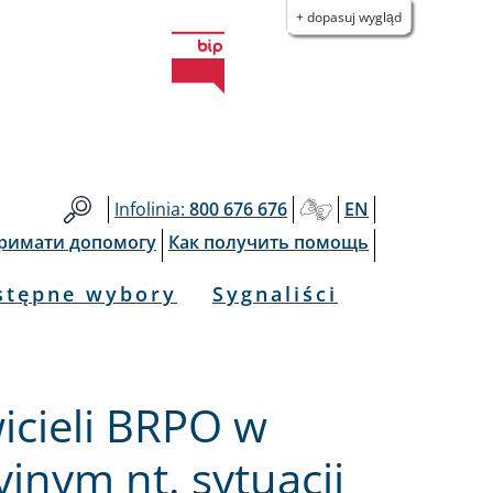
+ dopasuj wygląd
Infolinia:
800 676 676
EN
тримати допомогу
Как получить помощь
stępne wybory
Sygnaliści
icieli BRPO w
jnym nt. sytuacji