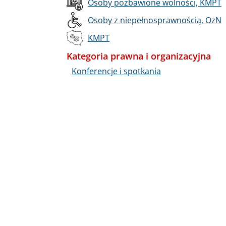
Osoby pozbawione wolności, KMPT
Osoby z niepełnosprawnością, OzN
KMPT
Kategoria prawna i organizacyjna
Konferencje i spotkania