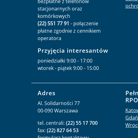
bezpłatne z telefonów
ochr
stacjonarnych oraz
komórkowych
(22) 551 77 91
- połączenie
płatne zgodnie z cennikiem
operatora
Przyjęcia interesantów
poniedziałki 9:00 - 17:00
wtorek - piątek 9:00 - 15:00
Adres
Peł
RP
Al. Solidarności 77
Kato
00-090 Warszawa
Gdań
tel. centrali:
(22) 55 17 700
Wroc
fax:
(22) 827 64 53
formularz kontaktowy