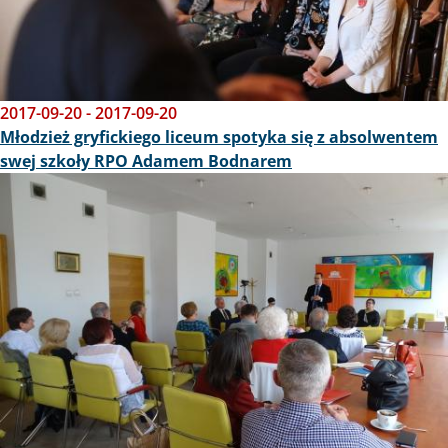
2017-09-20
-
2017-09-20
Młodzież gryfickiego liceum spotyka się z absolwentem
swej szkoły RPO Adamem Bodnarem
Obraz