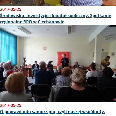
2017-05-25
Środowisko, inwestycje i kapitał społeczny. Spotkanie
regionalne RPO w Ciechanowie
Obraz
2017-05-25
O poprawianiu samorządu, czyli naszej wspólnoty.