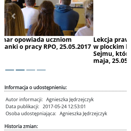
Poprzednie
Dalej
Lekcja praw czlowieka Adama Bodnara
w plockim liceum imienia marszałka
Sejmu, który uchwalił Konstytucję 3
maja, 25.05.2017
Informacja o udostępnieniu:
Autor informacji:
Agnieszka Jędrzejczyk
Data publikacji:
2017-05-24 12:53:01
Osoba udostępniająca:
Agnieszka Jędrzejczyk
Historia zmian: