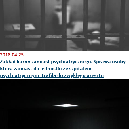
2018-04-25
Zakład karny zamiast psychiatrycznego. Sprawa osoby,
która zamiast do jednostki ze szpitalem
psychiatrycznym, trafiła do zwykłego aresztu
Obraz