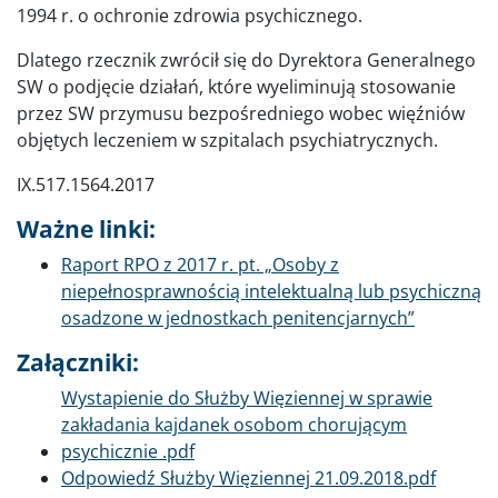
1994 r. o ochronie zdrowia psychicznego.
Dlatego rzecznik zwrócił się do Dyrektora Generalnego
SW o podjęcie działań, które wyeliminują stosowanie
przez SW przymusu bezpośredniego wobec więźniów
objętych leczeniem w szpitalach psychiatrycznych.
IX.517.1564.2017
Ważne linki:
Raport RPO z 2017 r. pt. „Osoby z
niepełnosprawnością intelektualną lub psychiczną
osadzone w jednostkach penitencjarnych”
Załączniki:
Dokument
Wystapienie do Służby Więziennej w sprawie
zakładania kajdanek osobom chorującym
psychicznie .pdf
Dokument
Odpowiedź Służby Więziennej 21.09.2018.pdf