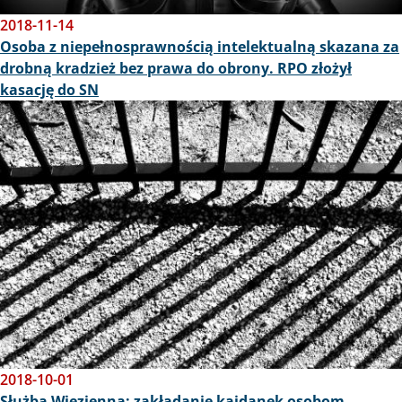
2018-11-14
Osoba z niepełnosprawnością intelektualną skazana za
drobną kradzież bez prawa do obrony. RPO złożył
kasację do SN
Obraz
2018-10-01
Służba Więzienna: zakładanie kajdanek osobom