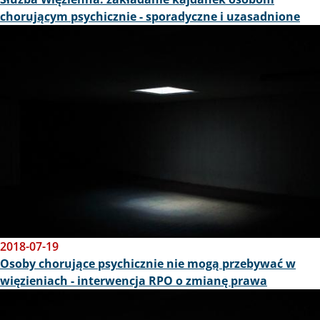
chorującym psychicznie - sporadyczne i uzasadnione
Obraz
2018-07-19
Osoby chorujące psychicznie nie mogą przebywać w
więzieniach - interwencja RPO o zmianę prawa
Obraz