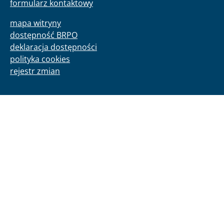
formularz kontaktowy
mapa witryny
dostępność BRPO
deklaracja dostępności
polityka cookies
rejestr zmian