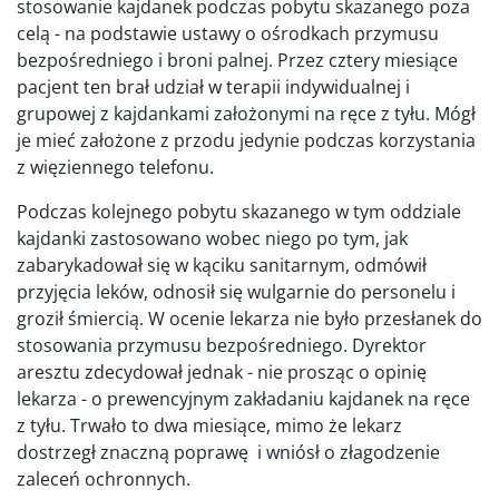
stosowanie kajdanek podczas pobytu skazanego poza
celą - na podstawie ustawy o ośrodkach przymusu
bezpośredniego i broni palnej. Przez cztery miesiące
pacjent ten brał udział w terapii indywidualnej i
grupowej z kajdankami założonymi na ręce z tyłu. Mógł
je mieć założone z przodu jedynie podczas korzystania
z więziennego telefonu.
Podczas kolejnego pobytu skazanego w tym oddziale
kajdanki zastosowano wobec niego po tym, jak
zabarykadował się w kąciku sanitarnym, odmówił
przyjęcia leków, odnosił się wulgarnie do personelu i
groził śmiercią. W ocenie lekarza nie było przesłanek do
stosowania przymusu bezpośredniego. Dyrektor
aresztu zdecydował jednak - nie prosząc o opinię
lekarza - o prewencyjnym zakładaniu kajdanek na ręce
z tyłu. Trwało to dwa miesiące, mimo że lekarz
dostrzegł znaczną poprawę i wniósł o złagodzenie
zaleceń ochronnych.