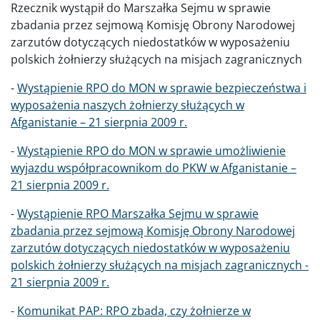
Rzecznik wystąpił do Marszałka Sejmu w sprawie
zbadania przez sejmową Komisję Obrony Narodowej
zarzutów dotyczących niedostatków w wyposażeniu
polskich żołnierzy służących na misjach zagranicznych
-
Wystąpienie RPO do MON w sprawie bezpieczeństwa i
wyposażenia naszych żołnierzy służących w
Afganistanie – 21 sierpnia 2009 r.
-
Wystąpienie RPO do MON w sprawie umożliwienie
wyjazdu współpracownikom do PKW w Afganistanie –
21 sierpnia 2009 r.
-
Wystąpienie RPO Marszałka Sejmu w sprawie
zbadania przez sejmową Komisję Obrony Narodowej
zarzutów dotyczących niedostatków w wyposażeniu
polskich żołnierzy służących na misjach zagranicznych -
21 sierpnia 2009 r.
-
Komunikat PAP: RPO zbada, czy żołnierze w