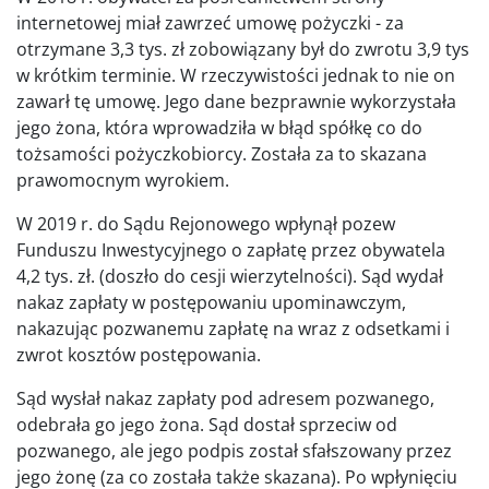
internetowej miał zawrzeć umowę pożyczki - za
otrzymane 3,3 tys. zł zobowiązany był do zwrotu 3,9 tys
w krótkim terminie. W rzeczywistości jednak to nie on
zawarł tę umowę. Jego dane bezprawnie wykorzystała
jego żona, która wprowadziła w błąd spółkę co do
tożsamości pożyczkobiorcy. Została za to skazana
prawomocnym wyrokiem.
W 2019 r. do Sądu Rejonowego wpłynął pozew
Funduszu Inwestycyjnego o zapłatę przez obywatela
4,2 tys. zł. (doszło do cesji wierzytelności). Sąd wydał
nakaz zapłaty w postępowaniu upominawczym,
nakazując pozwanemu zapłatę na wraz z odsetkami i
zwrot kosztów postępowania.
Sąd wysłał nakaz zapłaty pod adresem pozwanego,
odebrała go jego żona. Sąd dostał sprzeciw od
pozwanego, ale jego podpis został sfałszowany przez
jego żonę (za co została także skazana). Po wpłynięciu