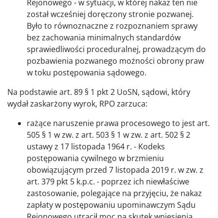
Rejonowego - w sytuacji, w której nakaz ten nie
został wcześniej doręczony stronie pozwanej.
Było to równoznaczne z rozpoznaniem sprawy
bez zachowania minimalnych standardów
sprawiedliwości proceduralnej, prowadzącym do
pozbawienia pozwanego możności obrony praw
w toku postępowania sądowego.
Na podstawie art. 89 § 1 pkt 2 UoSN, sądowi, który
wydał zaskarżony wyrok, RPO zarzuca:
rażące naruszenie prawa procesowego to jest art.
505 § 1 w zw. z art. 503 § 1 w zw. z art. 502 § 2
ustawy z 17 listopada 1964 r. - Kodeks
postępowania cywilnego w brzmieniu
obowiązującym przed 7 listopada 2019 r. w zw. z
art. 379 pkt 5 k.p.c. - poprzez ich niewłaściwe
zastosowanie, polegające na przyjęciu, że nakaz
zapłaty w postępowaniu upominawczym Sądu
Rejonowego utracił moc na skutek wniesienia