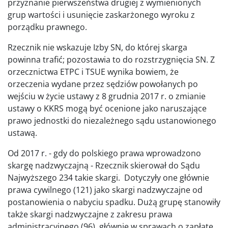
przyznanie pierwszeństwa drugiej z wymienionych
grup wartości i usunięcie zaskarżonego wyroku z
porządku prawnego.
Rzecznik nie wskazuje Izby SN, do której skarga
powinna trafić; pozostawia to do rozstrzygnięcia SN. Z
orzecznictwa ETPC i TSUE wynika bowiem, że
orzeczenia wydane przez sędziów powołanych po
wejściu w życie ustawy z 8 grudnia 2017 r. o zmianie
ustawy o KKRS mogą być ocenione jako naruszające
prawo jednostki do niezależnego sądu ustanowionego
ustawą.
Od 2017 r. - gdy do polskiego prawa wprowadzono
skargę nadzwyczajną - Rzecznik skierował do Sądu
Najwyższego 234 takie skargi. Dotyczyły one głównie
prawa cywilnego (121) jako skargi nadzwyczajne od
postanowienia o nabyciu spadku. Dużą grupę stanowiły
także skargi nadzwyczajne z zakresu prawa
administracyjnego (96), głównie w sprawach o zapłatę.