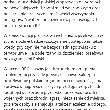
podstaw jurysdykcji polskiej w sprawach dotyczących
najpoważniejszych zbrodni międzynarodowych oraz
poszerzenia praktycznej możliwości wszczynania
postępowań wobec cudzoziemców przebywających
poza terytorium RP.
W konsekwencji projektowanych zmian, jeżeli wejdą w
życie, możliwe będzie wszczynanie postępowań także
wtedy, gdy czyn nie ma bezpośredniego związku z
terytorium RP, a podejrzany (cudzoziemiec) przebywa
poza granicami Polski.
W ocenie RPO słuszny jest kierunek zmian – pełna
implementacja zasady jurysdykcji uniwersalnej – i
umożliwienie polskim organom procesowym ścigania
sprawców najpoważniejszych przestępstw, tj. zbrodni
ludobójstwa, zbrodni przeciwko ludzkości, zbrodni
wojennych oraz zbrodni agresji niezależnie od miejsca,
gdzie te osoby się znajdują, a także niezależnie od tego,
czy do przestępstwa doszło na terytorium Polski.