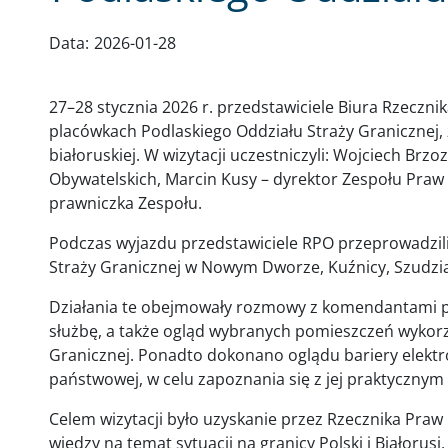
Data:
2026-01-28
27–28 stycznia 2026 r. przedstawiciele Biura Rzeczni
placówkach Podlaskiego Oddziału Straży Granicznej, 
białoruskiej. W wizytacji uczestniczyli: Wojciech Brz
Obywatelskich, Marcin Kusy – dyrektor Zespołu Praw
prawniczka Zespołu.
Podczas wyjazdu przedstawiciele RPO przeprowadzili
Straży Granicznej w Nowym Dworze, Kuźnicy, Szudzi
Działania te obejmowały rozmowy z komendantami p
służbę, a także ogląd wybranych pomieszczeń wykorz
Granicznej. Ponadto dokonano oglądu bariery elektro
państwowej, w celu zapoznania się z jej praktyczny
Celem wizytacji było uzyskanie przez Rzecznika Praw
wiedzy na temat sytuacji na granicy Polski i Białorus