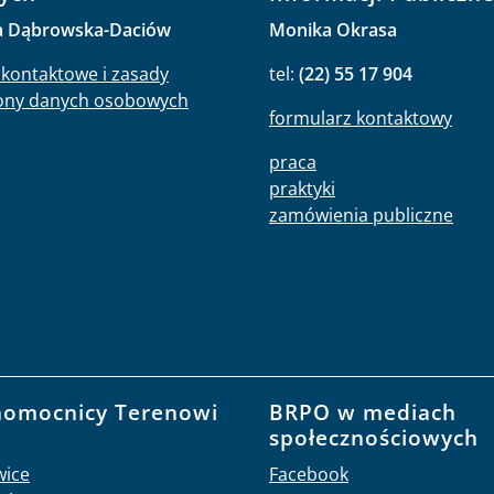
a Dąbrowska-Daciów
Monika Okrasa
kontaktowe i zasady
tel:
(22) 55 17 904
ony danych osobowych
formularz kontaktowy
praca
praktyki
zamówienia publiczne
nomocnicy Terenowi
BRPO w mediach
O
społecznościowych
wice
Facebook