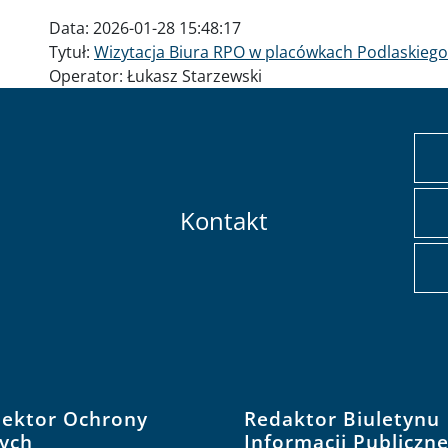
Data:
2026-01-28 15:48:17
Tytuł:
Wizytacja Biura RPO w placówkach Podlaskiego
Operator:
Łukasz Starzewski
Kontakt
pektor Ochrony
Redaktor Biuletynu
ych
Informacji Publiczne