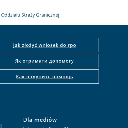
 Oddziału Straży Granicznej
Jak złożyć wniosek do rpo
Як отримати допомогу
Как получить помощь
Dla mediów
j