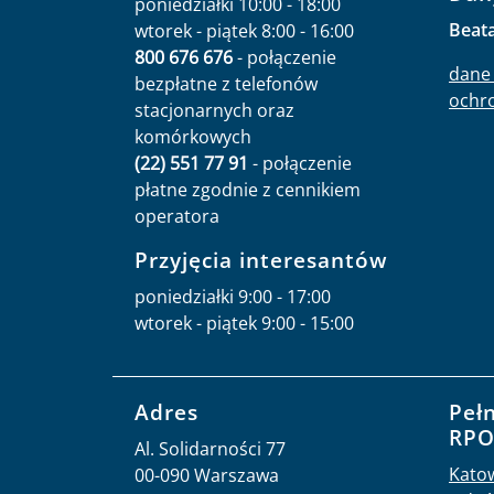
poniedziałki 10:00 - 18:00
Beat
wtorek - piątek 8:00 - 16:00
800 676 676
- połączenie
dane 
bezpłatne z telefonów
ochr
stacjonarnych oraz
komórkowych
(22) 551 77 91
- połączenie
płatne zgodnie z cennikiem
operatora
Przyjęcia interesantów
poniedziałki 9:00 - 17:00
wtorek - piątek 9:00 - 15:00
Adres
Peł
RP
Al. Solidarności 77
Kato
00-090 Warszawa