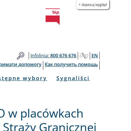
+ dopasuj wygląd
Infolinia:
800 676 676
EN
тримати допомогу
Как получить помощь
stępne wybory
Sygnaliści
PO w placówkach
 Straży Granicznej