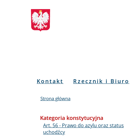
Biuletyn
Przejdź
Przejdź
Przejdź
Przejdź
do
do
to
do
Informacji
menu
treści
informacji
mapy
głównego
o
serwisu
Publicznej
kontakcie
RPO
Menu
Kontakt
Rzecznik i Biuro
PL
Strona główna
Kategoria konstytucyjna
Art. 56 - Prawo do azylu oraz status
uchodźcy