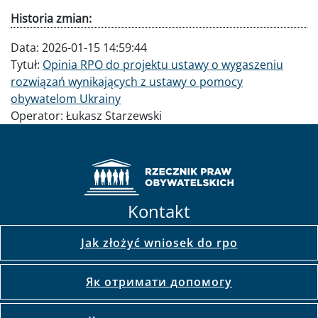
Historia zmian:
Data:
2026-01-15 14:59:44
Tytuł:
Opinia RPO do projektu ustawy o wygaszeniu
rozwiązań wynikających z ustawy o pomocy
obywatelom Ukrainy
Operator:
Łukasz Starzewski
Kontakt
Jak złożyć wniosek do rpo
Як отримати допомогу