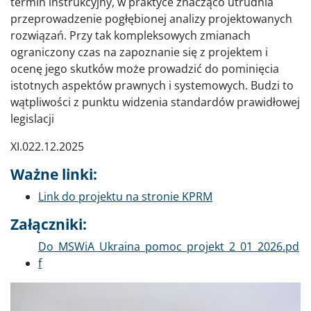
termin instrukcyjny, w praktyce znacząco utrudnia
przeprowadzenie pogłębionej analizy projektowanych
rozwiązań. Przy tak kompleksowych zmianach
ograniczony czas na zapoznanie się z projektem i
ocenę jego skutków może prowadzić do pominięcia
istotnych aspektów prawnych i systemowych. Budzi to
wątpliwości z punktu widzenia standardów prawidłowej
legislacji
XI.022.12.2025
Ważne linki:
Link do projektu na stronie KPRM
Załączniki:
Dokument
Do_MSWiA_Ukraina_pomoc_projekt_2_01_2026.pd
f