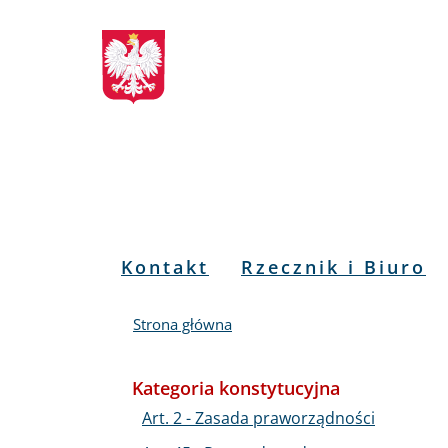
Biuletyn
Przejdź
Przejdź
Przejdź
Przejdź
do
do
to
do
Informacji
menu
treści
informacji
mapy
głównego
o
serwisu
Publicznej
kontakcie
RPO
Menu
Kontakt
Rzecznik i Biuro
PL
Strona główna
Kategoria konstytucyjna
Art. 2 - Zasada praworządności