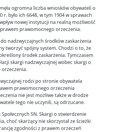
ynęła ogromna liczba wniosków obywateli o
20 r. było ich 6648, w tym 1904 w sprawach
 wpływ nowej instytucji na realną możliwość
i z prawem prawomocnego orzeczenia.
 do nadzwyczajnych środków zaskarżenia
ny tworzyć spójny system. Chodzi o to, że
e określony środek zaskarżenia. Tymczasem
acji skargi nadzwyczajnej wobec skargi o
 orzeczenia.
wyczajnej rodzi po stronie obywatela
 prawem prawomocnego orzeczenia
eczenia nie jest możliwe także w drodze
watele tego nie uczynili, są odrzucane.
 Społecznych SN. Skargi o stwierdzenie
 choć skarżący nie skorzystał ze ścieżki
arancję zgodności z prawem orzeczeń