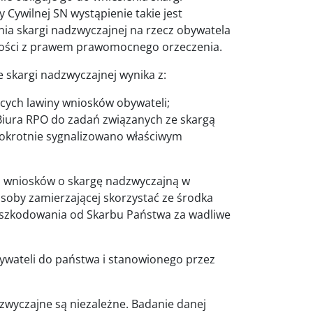
y Cywilnej SN wystąpienie takie jest
a skargi nadzwyczajnej na rzecz obywatela
ności z prawem prawomocnego orzeczenia.
skargi nadzwyczajnej wynika z:
ych lawiny wniosków obywateli;
iura RPO do zadań związanych ze skargą
elokrotnie sygnalizowano właściwym
 wniosków o skargę nadzwyczajną w
soby zamierzającej skorzystać ze środka
dszkodowania od Skarbu Państwa za wadliwe
bywateli do państwa i stanowionego przez
wyczajne są niezależne. Badanie danej