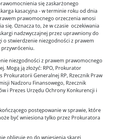
uprawomocnienia się zaskarżonego
skarga kasacyjna - w terminie roku od dnia
z prawem prawomocnego orzeczenia wnosi
a się. Oznacza to, że w czasie oczekiwania
skargi nadzwyczajnej przez uprawniony do
gi o stwierdzenie niezgodności z prawem
 przywróceniu.
rdzenie niezgodności z prawem prawomocnego
j. Mogą ją złożyć: RPO, Prokurator
es Prokuratorii Generalnej RP, Rzecznik Praw
misji Nadzoru Finansowego, Rzecznik
ców i Prezes Urzędu Ochrony Konkurencji i
kończącego postępowanie w sprawie, które
oże być wniesiona tylko przez Prokuratora
 obliguje go do wniesienia skargi