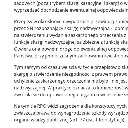
sądowych (poza trybem skargi kasacyjnej i skargi o wz
wyprzedzać dochodzenie ewentualnej odpowiedzial
Przepisy w określonych wypadkach przewidują zaniec
przez SN rozpoznający skargę nadzwyczajną - pomim
na stwierdzeniu wydania zaskarżonego orzeczenia z
funkcje skargi nadzwyczajnej są zbieżne z funkcją sk
Otwiera ona bowiem drogę do ewentualnej odpowie
Państwa, przy jednoczesnym zachowaniu kwestiono
Tym samym od czasu wejścia w życie przepisów o sk
skargę o stwierdzenie niezgodności z prawem praw
uchylenie zaskarżonego orzeczenia nie było i nie jes
nadzwyczajnej. W praktyce oznacza to konieczność w
zwróciła się do uprawnionego organu o wniesienie sk
Na tym tle RPO widzi zagrożenia dla konstytucyjnych 
zwłaszcza prawa do wynagrodzenia szkody wyrządzo
organu władzy publicznej (art. 77 ust. 1 Konstytucji).