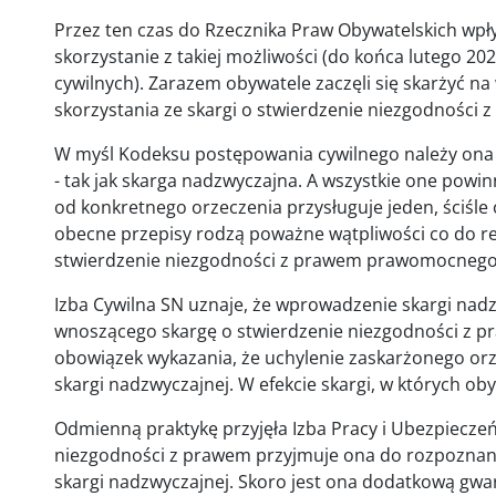
Przez ten czas do Rzecznika Praw Obywatelskich wpł
skorzystanie z takiej możliwości (do końca lutego 20
cywilnych). Zarazem obywatele zaczęli się skarżyć na
skorzystania ze skargi o stwierdzenie niezgodnośc
W myśl Kodeksu postępowania cywilnego należy ona
- tak jak skarga nadzwyczajna. A wszystkie one powin
od konkretnego orzeczenia przysługuje jeden, ściśl
obecne przepisy rodzą poważne wątpliwości co do rel
stwierdzenie niezgodności z prawem prawomocnego
Izba Cywilna SN uznaje, że wprowadzenie skargi nadz
wnoszącego skargę o stwierdzenie niezgodności z
obowiązek wykazania, że uchylenie zaskarżonego orz
skargi nadzwyczajnej. W efekcie skargi, w których oby
Odmienną praktykę przyjęła Izba Pracy i Ubezpieczeń
niezgodności z prawem przyjmuje ona do rozpoznania,
skargi nadzwyczajnej. Skoro jest ona dodatkową gw