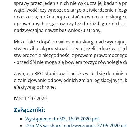
sprawy przez jeden z nich nie wyklucza jej badania pr
wątpliwość: czy wnosząc skargę o stwierdzenie ni
orzeczenia, można poprzestać na wniosku o skargę n
uprawnionych organów, czy też do każdego z nich. 
nadzwyczajną nawet bez wniosku strony.
Może także dojść do wniesienia skargi nadzwyczajnej
stwierdził brak podstaw do tego. Jeżeli jednak w międ
stwierdzenie niezgodności z prawem prawomocnego o
- przed SN nie mogą się bowiem toczyć równolegle 
Zastępca RPO Stanisław Trociuk zwrócił się do minist
o zainicjowanie odpowiednich zmian legislacyjnych, 
efektywną ochronę.
IV.511.103.2020
Załączniki:
Dokument
Wystąpienie do MS, 16.03.2020.pdf
Dokument
Odp MS ws skargi nadzwyczajnej, 27.05.2020.pd