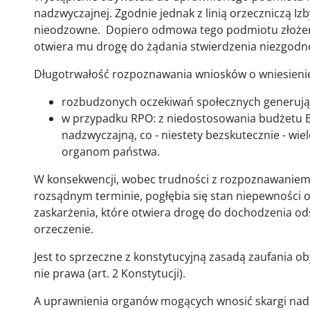
nadzwyczajnej. Zgodnie jednak z linią orzeczniczą Izb
nieodzowne. Dopiero odmowa tego podmiotu złożeni
otwiera mu drogę do żądania stwierdzenia niezgod
Długotrwałość rozpoznawania wniosków o wniesienie 
rozbudzonych oczekiwań społecznych generując
w przypadku RPO: z niedostosowania budżetu B
nadzwyczajną, co - niestety bezskutecznie - wi
organom państwa.
W konsekwencji, wobec trudności z rozpoznawaniem
rozsądnym terminie, pogłębia się stan niepewności o
zaskarżenia, które otwiera drogę do dochodzenia o
orzeczenie.
Jest to sprzeczne z konstytucyjną zasadą zaufania o
nie prawa (art. 2 Konstytucji).
A uprawnienia organów mogących wnosić skargi nadz