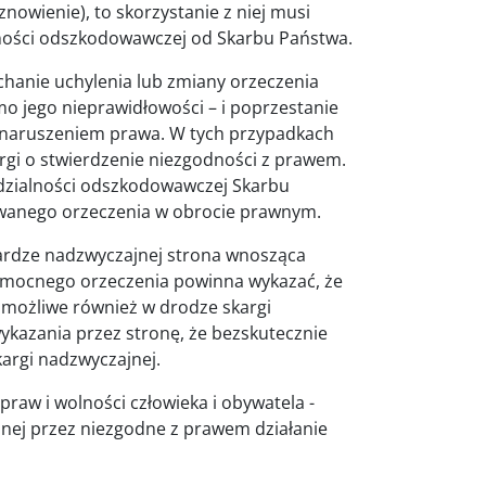
nowienie), to skorzystanie z niej musi
ności odszkodowawczej od Skarbu Państwa.
hanie uchylenia lub zmiany orzeczenia
o jego nieprawidłowości – i poprzestanie
 naruszeniem prawa. W tych przypadkach
argi o stwierdzenie niezgodności z prawem.
dzialności odszkodowawczej Skarbu
wanego orzeczenia w obrocie prawnym.
ardze nadzwyczajnej strona wnosząca
omocnego orzeczenia powinna wykazać, że
t możliwe również w drodze skargi
ykazania przez stronę, że bezskutecznie
argi nadzwyczajnej.
praw i wolności człowieka i obywatela -
nej przez niezgodne z prawem działanie