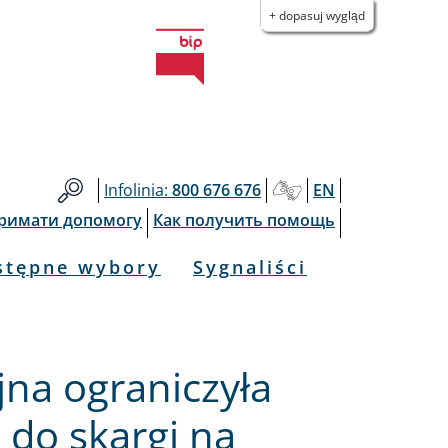
+ dopasuj wygląd
Infolinia:
800 676 676
EN
тримати допомогу
Как получить помощь
stępne wybory
Sygnaliści
na ograniczyła
 do skargi na