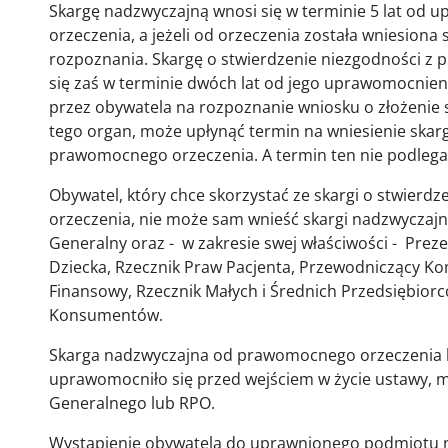
Skargę nadzwyczajną wnosi się w terminie 5 lat od 
orzeczenia, a jeżeli od orzeczenia została wniesiona 
rozpoznania. Skargę o stwierdzenie niezgodności 
się zaś w terminie dwóch lat od jego uprawomocnieni
przez obywatela na rozpoznanie wniosku o złożenie 
tego organ, może upłynąć termin na wniesienie skar
prawomocnego orzeczenia. A termin ten nie podlega
Obywatel, który chce skorzystać ze skargi o stwie
orzeczenia, nie może sam wnieść skargi nadzwyczajne
Generalny oraz - w zakresie swej właściwości - Prez
Dziecka, Rzecznik Praw Pacjenta, Przewodniczący Ko
Finansowy, Rzecznik Małych i Średnich Przedsiębior
Konsumentów.
Skarga nadzwyczajna od prawomocnego orzeczenia 
uprawomocniło się przed wejściem w życie ustawy, m
Generalnego lub RPO.
Wystąpienie obywatela do uprawnionego podmiotu nie