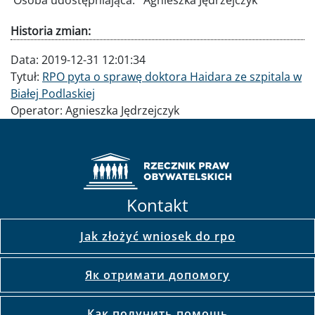
Osoba udostępniająca:
Agnieszka Jędrzejczyk
Historia zmian:
Data:
2019-12-31 12:01:34
Tytuł:
RPO pyta o sprawę doktora Haidara ze szpitala w
Białej Podlaskiej
Operator:
Agnieszka Jędrzejczyk
Kontakt
Jak złożyć wniosek do rpo
Як отримати допомогу
Как получить помощь