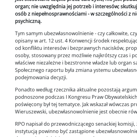
organ; nie uwzględnia jej potrzeb i interesów; skut
osób z niepełnosprawnościami - w szczególności z ni
psychiczną.
Tym samym ubezwłasnowolnienie - czy całkowite, czy
opisany w art. 12 ust. 4 Konwencji środek respektują
od konfliktu interesów i bezprawnych nacisków, prop
osoby, stosowany przez możliwie najkrótszy czas i 
właściwe niezależne i bezstronne władze lub organ 
Społecznego raportu była zmiana ystemu ubezwłasn
podejmowania decyzji.
Ponadto według rzecznika aktualne pozostają argumenty
podnoszone podczas I Kongresu Praw Obywatelskich z
poświęcony był tej tematyce. Jak wskazał wówczas p
Wieruszewski, ubezwłasnowolnienie jest obecnie rów
RPO napisał do przewodniczącego senackiej komisji, ż
instytucją powinno być zastąpione ubezwłasnowolnie