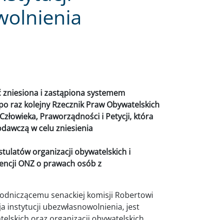
olnienia
 zniesiona i zastąpiona systemem
o raz kolejny Rzecznik Praw Obywatelskich
Człowieka, Praworządności i Petycji, która
odawczą w celu zniesienia
tulatów organizacji obywatelskich i
encji ONZ o prawach osób z
wodniczącemu senackiej komisji Robertowi
ja instytucji ubezwłasnowolnienia, jest
lskich oraz organizacji obywatelskich