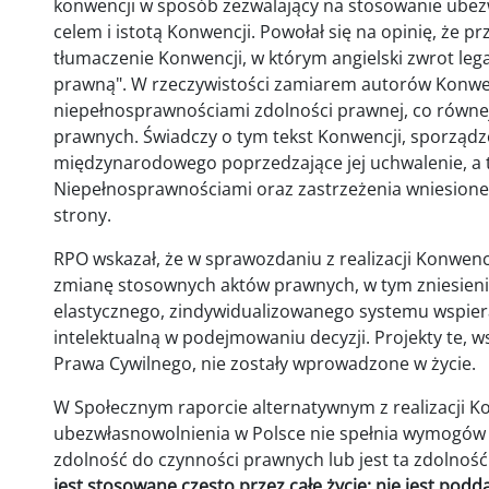
konwencji w sposób zezwalający na stosowanie ubezw
celem i istotą Konwencji. Powołał się na opinię, że 
tłumaczenie Konwencji, w którym angielski zwrot leg
prawną". W rzeczywistości zamiarem autorów Konwen
niepełnosprawnościami zdolności prawnej, co równej
prawnych. Świadczy o tym tekst Konwencji, sporządzo
międzynarodowego poprzedzające jej uchwalenie, a 
Niepełnosprawnościami oraz zastrzeżenia wniesione 
strony.
RPO wskazał, że w sprawozdaniu z realizacji Konwencj
zmianę stosownych aktów prawnych, w tym zniesien
elastycznego, zindywidualizowanego systemu wspier
intelektualną w podejmowaniu decyzji. Projekty te, w
Prawa Cywilnego, nie zostały wprowadzone w życie.
W Społecznym raporcie alternatywnym z realizacji Ko
ubezwłasnowolnienia w Polsce nie spełnia wymogów 
zdolność do czynności prawnych lub jest ta zdolność 
jest stosowane często przez całe życie; nie jest pod