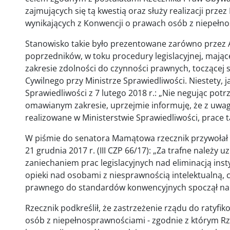
zajmujących się tą kwestią oraz służy realizacji prz
wynikających z Konwencji o prawach osób z niepełno
Stanowisko takie było prezentowane zarówno przez A
poprzedników, w toku procedury legislacyjnej, mają
zakresie zdolności do czynności prawnych, toczącej 
Cywilnego przy Ministrze Sprawiedliwości. Niestety, j
Sprawiedliwości z 7 lutego 2018 r.: „Nie negując potr
omawianym zakresie, uprzejmie informuję, że z uwagi
realizowane w Ministerstwie Sprawiedliwości, prace 
W piśmie do senatora Mamątowa rzecznik przywołał 
21 grudnia 2017 r. (III CZP 66/17): „Za trafne należy 
zaniechaniem prac legislacyjnych nad eliminacją ins
opieki nad osobami z niesprawnością intelektualną, 
prawnego do standardów konwencyjnych spoczął na
Rzecznik podkreślił, że zastrzeżenie rządu do ratyf
osób z niepełnosprawnościami - zgodnie z którym Rze