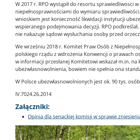
W 2017 r. RPO wystąpił do resortu sprawiedliwosci 
niepełnosprawnościami do wymiaru sprawiedliwości.
wnioskiem jest konieczność likwidacji instytucji ube
wspieranego podejmowania decyzji. RPO podkreślał, 
nie nakazuje sądowi wysłuchania osoby przed orzec
We wrześniu 2018 r. Komitet Praw Osób z Niepełno
polskiego rządu z wdrożenia Konwencji o prawach 
w informacji przesłanej Komitetowi wskazał m.in. na k
ubezwłasnowolnienia, bowiem nie spełnia ona stand
W Polsce ubezwłasnowolnionych jest ok. 90 tys. osób
IV.7024.26.2014
Załączniki:
Dokument
Opinia dla senackiej komisji w sprawie zniesie