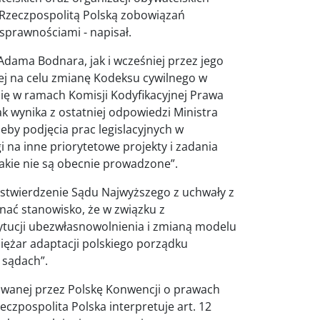
ez Rzeczpospolitą Polską zobowiązań
sprawnościami - napisał.
dama Bodnara, jak i wcześniej przez jego
cej na celu zmianę Kodeksu cywilnego w
się w ramach Komisji Kodyfikacyjnej Prawa
ak wynika z ostatniej odpowiedzi Ministra
zeby podjęcia prac legislacyjnych w
 na inne priorytetowe projekty i zadania
takie nie są obecnie prowadzone”.
stwierdzenie Sądu Najwyższego z uchwały z
uznać stanowisko, że w związku z
tytucji ubezwłasnowolnienia i zmianą modelu
ciężar adaptacji polskiego porządku
 sądach”.
ikowanej przez Polskę Konwencji o prawach
czpospolita Polska interpretuje art. 12