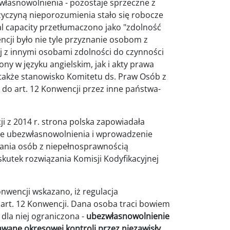
łasnowolnienia - pozostaje sprzeczne z
przyczyną nieporozumienia stało się robocze
al capacity przetłumaczono jako "zdolność
cji było nie tyle przyznanie osobom z
 z innymi osobami zdolności do czynności
ny w języku angielskim, jak i akty prawa
także stanowisko Komitetu ds. Praw Osób z
do art. 12 Konwencji przez inne państwa-
i z 2014 r. strona polska zapowiadała
ie ubezwłasnowolnienia i wprowadzenie
ania osób z niepełnosprawnością
skutek rozwiązania Komisji Kodyfikacyjnej
nwencji wskazano, iż regulacja
art. 12 Konwencji. Dana osoba traci bowiem
dla niej ograniczona -
ubezwłasnowolnienie
dawane okresowej kontroli przez niezawisły