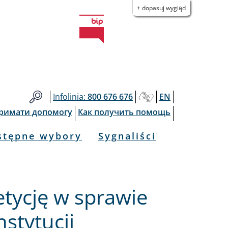
+ dopasuj wygląd
Infolinia:
800 676 676
EN
тримати допомогу
Как получить помощь
stępne wybory
Sygnaliści
etycję w sprawie
nstytucji