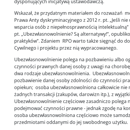
dysponujących inicjatywą ustawodawczą.
Wskazał, że przydatnym materiałem do rozważań mo
Prawa Anty dyskryminacyjnego z 2012 r. pt. „Jeśli ni
wsparcia osób z niepełnosprawnością intelektualną” 
pt. „Ubezwłasnowolnienie? Są alternatywy!”, opublik
praktyków”. Zdaniem RPO warto także sięgnąć do do
Cywilnego i projektu przez nią wypracowanego.
Ubezwłasnowolnienie polega na pozbawieniu albo og
czynności prawnych danej osoby z uwagi na chorobę 
dwa rodzaje ubezwłasnowolnienia. Ubezwłasnowolni
pozbawienie danej osoby zdolności do czynności pra
opiekun; osoba ubezwłasnowolniona całkowicie nie
żadnych transakcji (zakupów, darowizn itp.), z wyją
Ubezwłasnowolnienie częściowe zasadniczo polega n
podejmować czynności prawne - jednak zgodę na konk
osoba ubezwłasnowolniona częściowo może samodzi
przedmiotami oddanymi do jej swobodnego użytku.