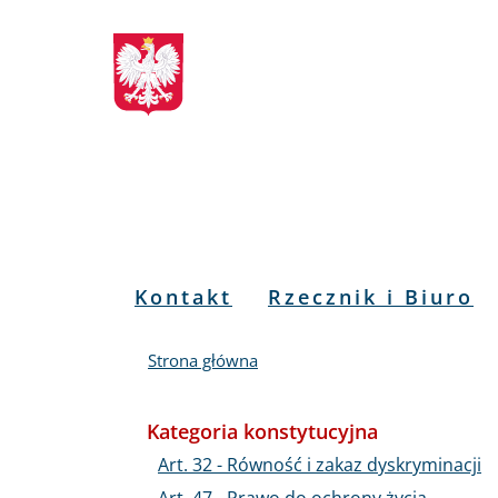
Biuletyn
Przejdź
Przejdź
Przejdź
Przejdź
do
do
to
do
Informacji
menu
treści
informacji
mapy
głównego
o
serwisu
Publicznej
kontakcie
RPO
Menu
Kontakt
Rzecznik i Biuro
PL
Strona główna
Kategoria konstytucyjna
Art. 32 - Równość i zakaz dyskryminacji
Art. 47 - Prawo do ochrony życia