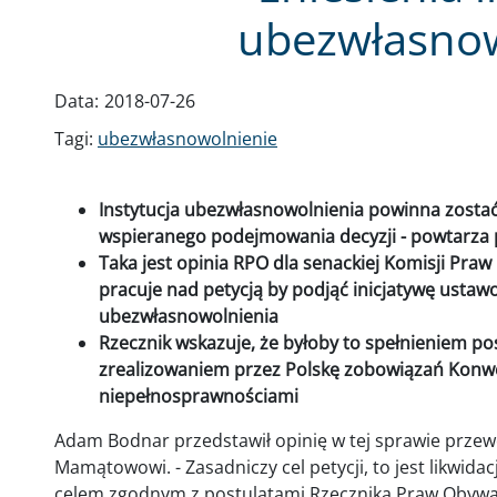
ubezwłasnow
Data:
2018-07-26
Tagi:
ubezwłasnowolnienie
Instytucja ubezwłasnowolnienia powinna zostać
wspieranego podejmowania decyzji - powtarza p
Taka jest opinia RPO dla senackiej Komisji Praw 
pracuje nad petycją by podjąć inicjatywę ustaw
ubezwłasnowolnienia
Rzecznik wskazuje, że byłoby to spełnieniem pos
zrealizowaniem przez Polskę zobowiązań Konw
niepełnosprawnościami
Adam Bodnar przedstawił opinię w tej sprawie prze
Mamątowowi. - Zasadniczy cel petycji, to jest likwidac
celem zgodnym z postulatami Rzecznika Praw Obywate