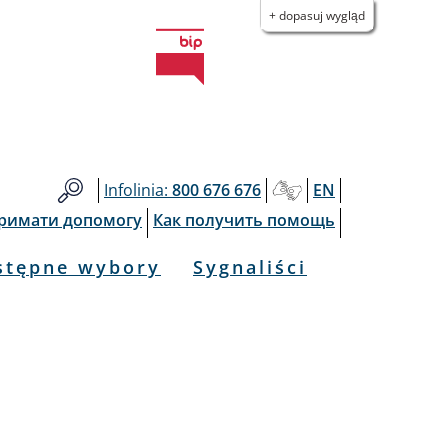
+ dopasuj wygląd
Infolinia:
800 676 676
EN
тримати допомогу
Как получить помощь
stępne wybory
Sygnaliści