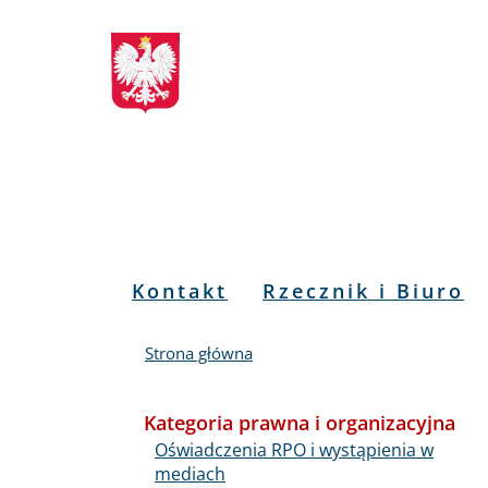
Biuletyn
Przejdź
Przejdź
Przejdź
Przejdź
do
do
to
do
Informacji
menu
treści
informacji
mapy
głównego
o
serwisu
Publicznej
kontakcie
RPO
Menu
Kontakt
Rzecznik i Biuro
PL
Strona główna
Kategoria prawna i organizacyjna
Oświadczenia RPO i wystąpienia w
mediach