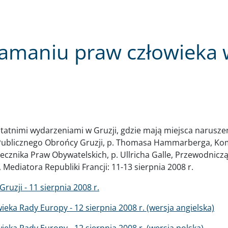
amaniu praw człowieka 
tatnimi wydarzeniami w Gruzji, gdzie mają miejsca naruszen
, Publicznego Obrońcy Gruzji, p. Thomasa Hammarberga, Ko
cznika Praw Obywatelskich, p. Ullricha Galle, Przewodnicz
ediatora Republiki Francji: 11-13 sierpnia 2008 r.
uzji - 11 sierpnia 2008 r.
ka Rady Europy - 12 sierpnia 2008 r. (wersja angielska)
ka Rady Europy - 12 sierpnia 2008 r. (wersja polska)