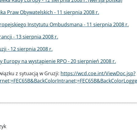
a Praw Obywatelskich - 11 sierpnia 2008 r.
opejskiego Instytutu Ombudsmana - 11 sierpnia 2008 r.
ncji - 13 sierpnia 2008 r.
i - 12 sierpnia 2008 r.
Europy na wystąpienie RPO - 20 sierpnień 2008 r.
iązku z sytuacją w Gruzji:
https://wcd.coe.int/ViewDoc.jsp?
net;=FEC65B&BackColorIntranet;=FEC65B&BackColorLogge
zyk