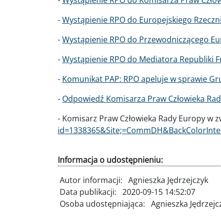
-
Wystąpienie RPO do Europejskiego Rzecznik
-
Wystąpienie RPO do Przewodniczącego Eur
-
Wystąpienie RPO do Mediatora Republiki Fra
-
Komunikat PAP: RPO apeluje w sprawie Gruzj
-
Odpowiedź Komisarza Praw Człowieka Rady 
- Komisarz Praw Człowieka Rady Europy w zw
id=1338365&Site;=CommDH&BackColorInter
Informacja o udostępnieniu:
Autor informacji:
Agnieszka Jędrzejczyk
Data publikacji:
2020-09-15 14:52:07
Osoba udostępniająca:
Agnieszka Jędrzejc