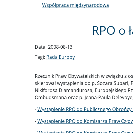
Współpraca międzynarodowa
RPO o ł
Data:
2008-08-13
Tagi:
Rada Europy
Rzecznik Praw Obywatelskich w związku z os
skierował wystąpienia do p. Sozara Subari
Nikiforosa Diamandurosa, Europejskiego Rze
Ombudsmana oraz p. Jeana-Paula Delevoye, M
-
Wystąpienie RPO do Publicznego Obrońcy Gr
-
Wystąpienie RPO do Komisarza Praw Człowie
-
Wystąpienie RPO do Komisarza Praw Człowie