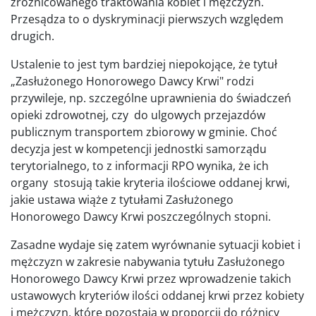
zróżnicowanego traktowania kobiet i mężczyzn.
Przesądza to o dyskryminacji pierwszych względem
drugich.
Ustalenie to jest tym bardziej niepokojące, że tytuł
„Zasłużonego Honorowego Dawcy Krwi" rodzi
przywileje, np. szczególne uprawnienia do świadczeń
opieki zdrowotnej, czy do ulgowych przejazdów
publicznym transportem zbiorowy w gminie. Choć
decyzja jest w kompetencji jednostki samorządu
terytorialnego, to z informacji RPO wynika, że ich
organy stosują takie kryteria ilościowe oddanej krwi,
jakie ustawa wiąże z tytułami Zasłużonego
Honorowego Dawcy Krwi poszczególnych stopni.
Zasadne wydaje się zatem wyrównanie sytuacji kobiet i
mężczyzn w zakresie nabywania tytułu Zasłużonego
Honorowego Dawcy Krwi przez wprowadzenie takich
ustawowych kryteriów ilości oddanej krwi przez kobiety
i mężczyzn, które pozostają w proporcji do różnicy