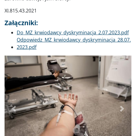
XI.815.43.2021
Załączniki:
Dokument
Do_MZ_krwiodawcy_dyskryminacja_2.07.2023.pdf
Dokument
Odpowiedz_MZ_krwiodawcy_dyskryminacja_28.07.
2023.pdf
Poprzednie
Dalej