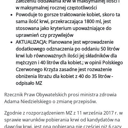
założeniu oddawania krwi w maksymalnej ilości i
w maksymalnej rocznej częstotliwości
Powoduje to gorsze traktowanie kobiet, skoro ta
sama ilość krwi, przekraczająca 1800 ml, jest
stosowana jako kryterium upoważniające do
uprawnień czy przywilejów
AKTUALIZACJA: Planowane jest wprowadzenie
dodatkowego odznaczenia po oddaniu 50 litrów
krwi lub równoważnych ilości jej składników dla
mężczyzn i 40 litrów dla kobiet.; w opinii Polskiego
Czerwonego Krzyża zasadne jest rozważenie
obniżenia litrażu dla kobiet z 40 do 35 litrów -
odpisało MZ
Rzecznik Praw Obywatelskich prosi ministra zdrowia
Adama Niedzielskiego o zmianę przepisów.
Zgodnie z rozporządzeniem MZ z 11 września 2017 r. w
sprawie warunków pobierania krwi od kandydatów na
dawców krwi, jest ona pobierana nie częściej niż 6 razy