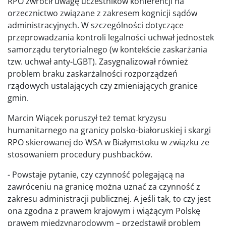
RPO zwrócił uwagę uczestników konferencji na
orzecznictwo związane z zakresem kognicji sądów
administracyjnych. W szczególności dotyczące
przeprowadzania kontroli legalności uchwał jednostek
samorządu terytorialnego (w kontekście zaskarżania
tzw. uchwał anty-LGBT). Zasygnalizował również
problem braku zaskarżalności rozporządzeń
rządowych ustalających czy zmieniających granice
gmin.
Marcin Wiącek poruszył też temat kryzysu
humanitarnego na granicy polsko-białoruskiej i skargi
RPO skierowanej do WSA w Białymstoku w związku ze
stosowaniem procedury pushbacków.
- Powstaje pytanie, czy czynność polegającą na
zawróceniu na granicę można uznać za czynność z
zakresu administracji publicznej. A jeśli tak, to czy jest
ona zgodna z prawem krajowym i wiążącym Polskę
prawem międzynarodowym – przedstawił problem