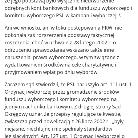
że jego podstawą było wyłącznie nieutworzenie
odrębnych kont bankowych dla funduszu wyborczego i
komitetu wyborczego PSL w kampanii wyborczej. \
Ani we wniosku, ani w toku postępowania PKW nie
dokonała zaś rozszerzenia podstawy faktycznej
roszczenia, choć w uchwale z 28 lutego 2002 r. o
odrzuceniu sprawozdania wskazano także inne
naruszenia prawa wyborczego, w tym związane z
wydatkowaniem środków na cele charytatywne i
przyjmowaniem wpłat po dniu wyborów.
Zarazem sąd stwierdził, że PSL naruszyło art. 111 ust. 1
Ordynacji wyborczej przez gromadzenie środków
funduszu wyborczego i komitetu wyborczego na
jednym rachunku bankowym. Z drugiej strony Sąd
Okręgowy uznał, że przepisy regulujące te kwestie,
zwłaszcza przed nowelizacją z 26 lipca 2002 r. „były
niejasne, niechlujne i nie spełniały standardów
legislacyjnych”. Art. 127 ust. 1 Ordynacji wyborczej o