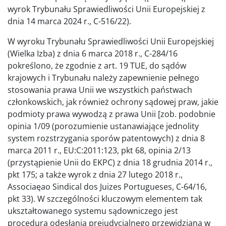
wyrok Trybunału Sprawiedliwości Unii Europejskiej z
dnia 14 marca 2024 r., C-516/22).
W wyroku Trybunału Sprawiedliwości Unii Europejskiej
(Wielka Izba) z dnia 6 marca 2018 r., C-284/16
pokreślono, że zgodnie z art. 19 TUE, do sądów
krajowych i Trybunału należy zapewnienie pełnego
stosowania prawa Unii we wszystkich państwach
członkowskich, jak również ochrony sądowej praw, jakie
podmioty prawa wywodzą z prawa Unii [zob. podobnie
opinia 1/09 (porozumienie ustanawiające jednolity
system rozstrzygania sporów patentowych) z dnia 8
marca 2011 r., EU:C:2011:123, pkt 68, opinia 2/13
(przystąpienie Unii do EKPC) z dnia 18 grudnia 2014 r.,
pkt 175; a także wyrok z dnia 27 lutego 2018 r.,
Associaęao Sindical dos Juizes Portugueses, C-64/16,
pkt 33). W szczególności kluczowym elementem tak
ukształtowanego systemu sądowniczego jest
procedura odesłania prejudycjalnego przewidziana w