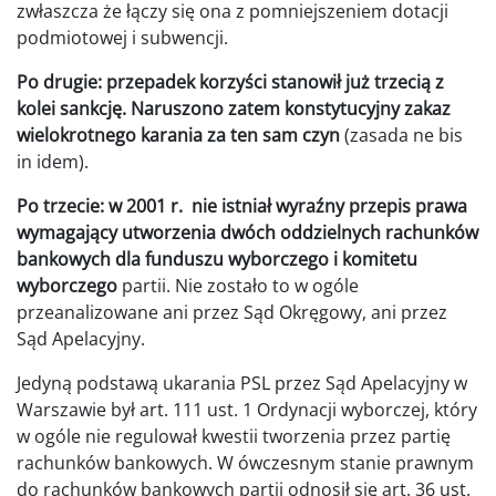
zwłaszcza że łączy się ona z pomniejszeniem dotacji
podmiotowej i subwencji.
Po drugie: przepadek korzyści stanowił już trzecią z
kolei sankcję.
Naruszono zatem konstytucyjny zakaz
wielokrotnego karania za ten sam czyn
(zasada ne bis
in idem).
Po trzecie: w 2001 r. nie istniał wyraźny przepis prawa
wymagający utworzenia dwóch oddzielnych
rachunków
bankowych dla funduszu wyborczego i komitetu
wyborczego
partii. Nie zostało to w ogóle
przeanalizowane ani przez Sąd Okręgowy, ani przez
Sąd Apelacyjny.
Jedyną podstawą ukarania PSL przez Sąd Apelacyjny w
Warszawie był art. 111 ust. 1 Ordynacji wyborczej, który
w ogóle nie regulował kwestii tworzenia przez partię
rachunków bankowych. W ówczesnym stanie prawnym
do rachunków bankowych partii odnosił się art. 36 ust.