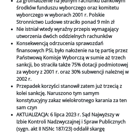
Za gromadzenie na jednym rachunku bankowym
środków funduszu wyborczego oraz komitetu
wyborczego w wyborach 2001 r. Polskie
Stronnictwo Ludowe straciło ponad 9 mln zł
Nie istniał wtedy wyraźny przepis wymagający
utworzenia dwóch oddzielnych rachunków
Konsekwencją odrzucenia sprawozdań
finansowych PSL było nałożenie na tę partię przez
Państwową Komisje Wyborczą w sumie aż trzech
sankcji, bo straciła także 75% dotacji podmiotowej
za wybory z 2001 r. oraz 30% subwencji należnej w
2002 r.
Przepadek korzyści stanowił zatem już trzecią z
kolei sankcję. Naruszono tym samym
konstytucyjny zakaz wielokrotnego karania za ten
sam czyn
AKTUALIZACJA: 6 lipca 2023 r. Sąd Najwyższy w
Izbie Kontroli Nadzwyczajnej i Spraw Publicznych
(sygn. akt II NSNc 187/23) oddalił skargę