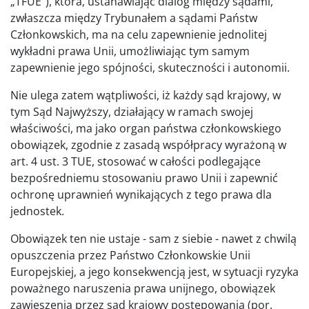
„TFUE”), która, ustanawiając dialog między sądami,
zwłaszcza między Trybunałem a sądami Państw
Członkowskich, ma na celu zapewnienie jednolitej
wykładni prawa Unii, umożliwiając tym samym
zapewnienie jego spójności, skuteczności i autonomii.
Nie ulega zatem wątpliwości, iż każdy sąd krajowy, w
tym Sąd Najwyższy, działający w ramach swojej
właściwości, ma jako organ państwa członkowskiego
obowiązek, zgodnie z zasadą współpracy wyrażoną w
art. 4 ust. 3 TUE, stosować w całości podlegające
bezpośredniemu stosowaniu prawo Unii i zapewnić
ochronę uprawnień wynikających z tego prawa dla
jednostek.
Obowiązek ten nie ustaje - sam z siebie - nawet z chwilą
opuszczenia przez Państwo Członkowskie Unii
Europejskiej, a jego konsekwencją jest, w sytuacji ryzyka
poważnego naruszenia prawa unijnego, obowiązek
zawieszenia przez sąd krajowy postępowania (por.