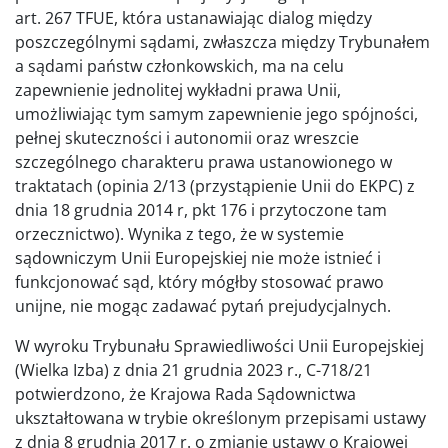
art. 267 TFUE, która ustanawiając dialog między
poszczególnymi sądami, zwłaszcza między Trybunałem
a sądami państw członkowskich, ma na celu
zapewnienie jednolitej wykładni prawa Unii,
umożliwiając tym samym zapewnienie jego spójności,
pełnej skuteczności i autonomii oraz wreszcie
szczególnego charakteru prawa ustanowionego w
traktatach (opinia 2/13 (przystąpienie Unii do EKPC) z
dnia 18 grudnia 2014 r, pkt 176 i przytoczone tam
orzecznictwo). Wynika z tego, że w systemie
sądowniczym Unii Europejskiej nie może istnieć i
funkcjonować sąd, który mógłby stosować prawo
unijne, nie mogąc zadawać pytań prejudycjalnych.
W wyroku Trybunału Sprawiedliwości Unii Europejskiej
(Wielka Izba) z dnia 21 grudnia 2023 r., C-718/21
potwierdzono, że Krajowa Rada Sądownictwa
ukształtowana w trybie określonym przepisami ustawy
z dnia 8 grudnia 2017 r. o zmianie ustawy o Krajowej