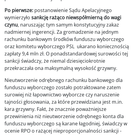
Po pierwsze:
postanowienie Sądu Apelacyjnego
wymierzyło
sankcję rażąco niewspółmierną do wagi
czynu
, naruszając tym samym konstytucyjny zakaz
nadmiernej ingerencji. Za gromadzenie na jednym
rachunku bankowym środków funduszu wyborczego
oraz komitetu wyborczego PSL ukarano koniecznością
zapłaty 9,4 mln zł. O ponadstandardowej surowości tej
sankcji świadczy, że niemal dziesięciokrotnie
przekraczała ona maksymalną wysokość grzywny.
Nieutworzenie odrębnego rachunku bankowego dla
funduszu wyborczego zostało potraktowane zatem
surowiej niż łapownictwo wyborcze czy naruszenie
tajności głosowania, za które przewidziana jest m.in.
kara grzywny. Fakt, że znacznie poważniejsze
przewinienia niż nieutworzenie odrębnego konta dla
funduszu wyborczego są karane łagodniej, świadczy w
ocenie RPO o rażącej nieproporcjonalności sankcji -