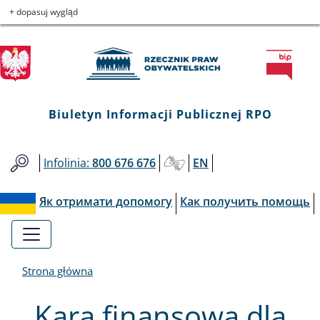
Biuletyn
Przejdź
Przejdź
Przejdź
Przejdź
+ dopasuj wygląd
do
do
to
do
Informacji
menu
treści
informacji
mapy
głównego
o
serwisu
Publicznej
kontakcie
RPO
Biuletyn Informacji Publicznej RPO
Infolinia:
800 676 676
EN
Як отримати допомогу
Как получить помощь
Strona główna
Kara finansowa dla