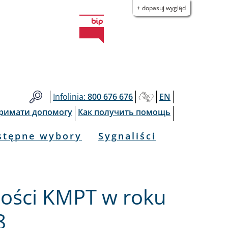
+ dopasuj wygląd
Infolinia:
800 676 676
EN
тримати допомогу
Как получить помощь
stępne wybory
Sygnaliści
ności KMPT w roku
8