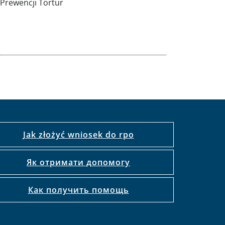
Prewencji Tortur
Jak złożyć wniosek do rpo
Як отримати допомогу
Как получить помощь