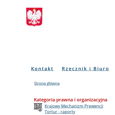
Biuletyn
Przejdź
Przejdź
Przejdź
Przejdź
do
do
to
do
Informacji
menu
treści
informacji
mapy
głównego
o
serwisu
Publicznej
kontakcie
RPO
Menu
Kontakt
Rzecznik i Biuro
PL
Strona główna
Kategoria prawna i organizacyjna
Krajowy Mechanizm Prewencji
Tortur - raporty