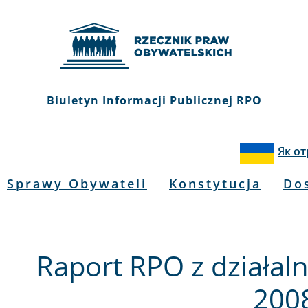
Biuletyn Informacji Publicznej RPO
Як о
Sprawy Obywateli
Konstytucja
Do
Raport RPO z działal
200