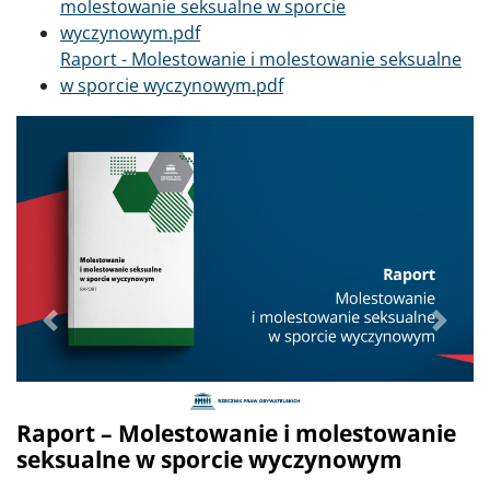
molestowanie seksualne w sporcie
wyczynowym.pdf
Dokument
Raport - Molestowanie i molestowanie seksualne
w sporcie wyczynowym.pdf
Poprzednie
Dalej
Raport – Molestowanie i molestowanie
seksualne w sporcie wyczynowym